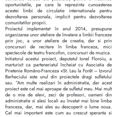
oportunitatile, pe care le reprezinta cunoasterea
acestei limbi de circulatie internationala pentru
dezvoltarea personala, implicit pentru dezvoltarea
comunitatilor proprii.
Proiectul implementat în anul 2014, presupune
organizarea unor ateliere de învatare a limbii franceze
prin joc, a unor ateliere de creatie, dar si prin
concursuri de recitare în limba franceza, mici
spectacole de teatru francofon, concursuri de muzica.
Initiatorul acestui proiect, deputatul Ionel Floroiu, a
marturisit ca parteneriatul încheiat cu Asociatia de
Prietenie Româno-Franceza «St. Leu la Forêt – Izvorul
Berheciului este unul din proiectele dragi sufletului
sau. ”Am multe realizari în administratie, dar acest
proiect este cel mai aproape de sufletul meu. Mai mult
de o mie de elevi, zeci de profesori, oameni din
administratie si alesi locali au învatat mai bine limba
franceza, dar, mai ales au descoperit o lume noua.
Cel mai important este cum au crescut speranta si