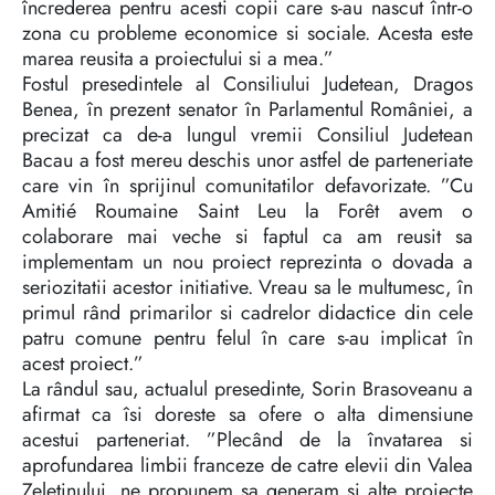
încrederea pentru acesti copii care s-au nascut într-o
zona cu probleme economice si sociale. Acesta este
marea reusita a proiectului si a mea.”
Fostul presedintele al Consiliului Judetean, Dragos
Benea, în prezent senator în Parlamentul României, a
precizat ca de-a lungul vremii Consiliul Judetean
Bacau a fost mereu deschis unor astfel de parteneriate
care vin în sprijinul comunitatilor defavorizate. ”Cu
Amitié Roumaine Saint Leu la Forêt avem o
colaborare mai veche si faptul ca am reusit sa
implementam un nou proiect reprezinta o dovada a
seriozitatii acestor initiative. Vreau sa le multumesc, în
primul rând primarilor si cadrelor didactice din cele
patru comune pentru felul în care s-au implicat în
acest proiect.”
La rândul sau, actualul presedinte, Sorin Brasoveanu a
afirmat ca îsi doreste sa ofere o alta dimensiune
acestui parteneriat. ”Plecând de la învatarea si
aprofundarea limbii franceze de catre elevii din Valea
Zeletinului, ne propunem sa generam si alte proiecte