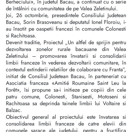
Berheciului», în judetul Bacau, a continuat cu o serie
de întâlniri cu comunitatea de pe Valea Zeletinului.
Joi, 26 octombrie, presedintele Consiliului Judetean
Bacau, Sorin Brasoveanu si deputatul Ionel Floroiu, i-
au însotit pe oaspetii francezi în comunele Colonesti
si Rachitoasa.
Devenit traditie, Proiectul „Un altfel de sprijin pentru
dezvoltarea zonelor rurale bacauane din Valea
Zeletinului – promovarea învatarii si consolidarii
limbii franceze în vederea dezvoltarii comunitare, în
contextul extinderii relatiilor de colaborare cu Franta”,
initiat de Consiliul Judetean Bacau, în parteneriat cu
Asociatia franceza «Amitié Roumaine Saint Leu la
Forêt», îsi propune sa-i initieze pe copiii din cele
patru comune, Colonesti, Stanisesti, Motoseni si
Rachitoasa sa deprinda tainele limbii lui Voltaire si
Balzac.
Obiectivul general al proiectului este învatarea si
consolidarea limbii franceze de catre elevii din
comunele sarace ale judetului, pentru a fructifica