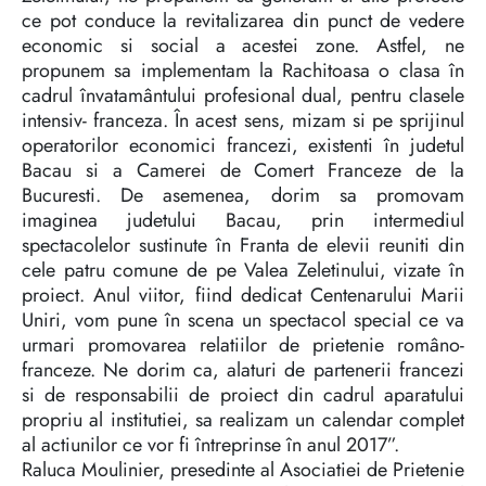
ce pot conduce la revitalizarea din punct de vedere
economic si social a acestei zone. Astfel, ne
propunem sa implementam la Rachitoasa o clasa în
cadrul învatamântului profesional dual, pentru clasele
intensiv- franceza. În acest sens, mizam si pe sprijinul
operatorilor economici francezi, existenti în judetul
Bacau si a Camerei de Comert Franceze de la
Bucuresti. De asemenea, dorim sa promovam
imaginea judetului Bacau, prin intermediul
spectacolelor sustinute în Franta de elevii reuniti din
cele patru comune de pe Valea Zeletinului, vizate în
proiect. Anul viitor, fiind dedicat Centenarului Marii
Uniri, vom pune în scena un spectacol special ce va
urmari promovarea relatiilor de prietenie româno-
franceze. Ne dorim ca, alaturi de partenerii francezi
si de responsabilii de proiect din cadrul aparatului
propriu al institutiei, sa realizam un calendar complet
al actiunilor ce vor fi întreprinse în anul 2017”.
Raluca Moulinier, presedinte al Asociatiei de Prietenie