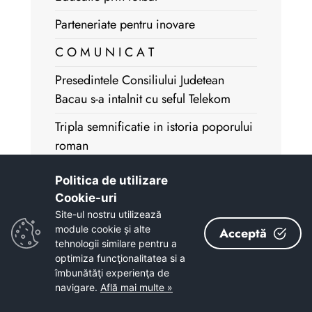
Parteneriate pentru inovare
C O M U N I C A T
Presedintele Consiliului Judetean
Bacau s-a intalnit cu seful Telekom
Tripla semnificatie in istoria poporului
roman
Delegatia OMV a fost primita de
Politica de utilizare
presedintele Brasoveanu
Cookie-uri‎
Site-ul nostru utilizează
Bacaul, punct de reper pe harta
module cookie și alte
Acceptă
asistentei sociale din Romania
tehnologii similare pentru a
optimiza funcţionalitatea si a
Prin fotbal, o sansa pentru toti!
îmbunătăţi experienţa de
navigare.
Află mai multe »
Respect si recunostinta veteranilor de