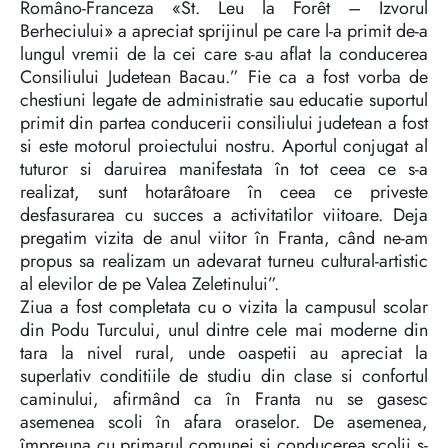
Româno-Franceza «St. Leu la Forêt – Izvorul
Berheciului» a apreciat sprijinul pe care l-a primit de-a
lungul vremii de la cei care s-au aflat la conducerea
Consiliului Judetean Bacau.” Fie ca a fost vorba de
chestiuni legate de administratie sau educatie suportul
primit din partea conducerii consiliului judetean a fost
si este motorul proiectului nostru. Aportul conjugat al
tuturor si daruirea manifestata în tot ceea ce s-a
realizat, sunt hotarâtoare în ceea ce priveste
desfasurarea cu succes a activitatilor viitoare. Deja
pregatim vizita de anul viitor în Franta, când ne-am
propus sa realizam un adevarat turneu cultural-artistic
al elevilor de pe Valea Zeletinului”.
Ziua a fost completata cu o vizita la campusul scolar
din Podu Turcului, unul dintre cele mai moderne din
tara la nivel rural, unde oaspetii au apreciat la
superlativ conditiile de studiu din clase si confortul
caminului, afirmând ca în Franta nu se gasesc
asemenea scoli în afara oraselor. De asemenea,
împreuna cu primarul comunei si conducerea scolii s-