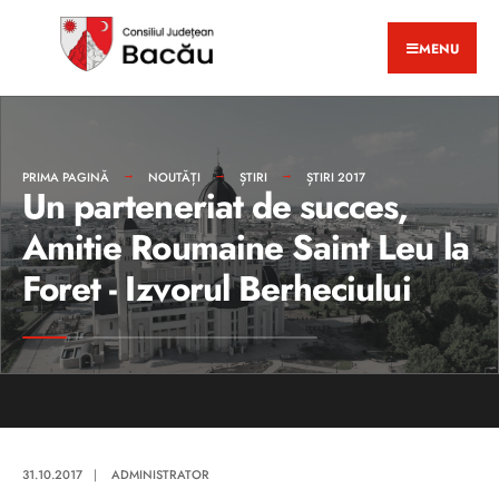
MENU
PRIMA PAGINĂ
NOUTĂȚI
ȘTIRI
ȘTIRI 2017
Un parteneriat de succes,
Amitie Roumaine Saint Leu la
Foret - Izvorul Berheciului
31.10.2017
|
ADMINISTRATOR