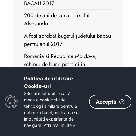
BACAU 2017
200 de ani de la nasterea lui
Alecsandri
A fost aprobat bugetul judetului Bacau
pentru anul 2017
Romania si Republica Moldova,
schimb de bune practici in
dezvoltarea serviciilor integrate pentru
Politica de utilizare
adolescenti si tineri
Cookie-uri‎
La multi ani, Politiei Romane!
Site-ul nostru utilizează
module cookie și alte
Acceptă
Neamul este etern prin Cultul Eroilor -
tehnologii similare pentru a
Nicolae Iorga
optimiza funcţionalitatea si a
îmbunătăţi experienţa de
Investitii majore propuse spre
navigare.
Află mai multe »
finantare prin Programul National de