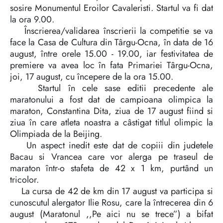
sosire Monumentul Eroilor Cavaleristi. Startul va fi dat
la ora 9.00.
Înscrierea/validarea înscrierii la competitie se va
face la Casa de Cultura din Târgu-Ocna, în data de 16
august, între orele 15.00 - 19.00, iar festivitatea de
premiere va avea loc în fata Primariei Târgu-Ocna,
joi, 17 august, cu începere de la ora 15.00.
Startul în cele sase editii precedente ale
maratonului a fost dat de campioana olimpica la
maraton, Constantina Dita, ziua de 17 august fiind si
ziua în care atleta noastra a câstigat titlul olimpic la
Olimpiada de la Beijing.
Un aspect inedit este dat de copiii din judetele
Bacau si Vrancea care vor alerga pe traseul de
maraton într-o stafeta de 42 x 1 km, purtând un
tricolor.
La cursa de 42 de km din 17 august va participa si
cunoscutul alergator Ilie Rosu, care la întrecerea din 6
august (Maratonul ,,Pe aici nu se trece”) a bifat