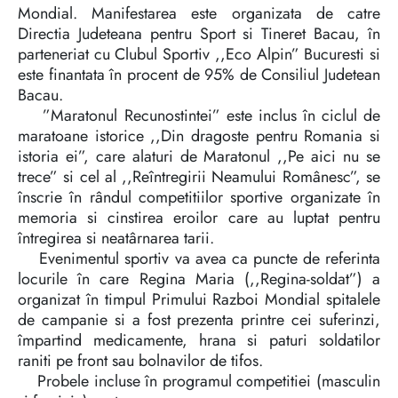
Mondial. Manifestarea este organizata de catre
Directia Judeteana pentru Sport si Tineret Bacau, în
parteneriat cu Clubul Sportiv ,,Eco Alpin” Bucuresti si
este finantata în procent de 95% de Consiliul Judetean
Bacau.
”Maratonul Recunostintei” este inclus în ciclul de
maratoane istorice ,,Din dragoste pentru Romania si
istoria ei”, care alaturi de Maratonul ,,Pe aici nu se
trece” si cel al ,,Reîntregirii Neamului Românesc”, se
înscrie în rândul competitiilor sportive organizate în
memoria si cinstirea eroilor care au luptat pentru
întregirea si neatârnarea tarii.
Evenimentul sportiv va avea ca puncte de referinta
locurile în care Regina Maria (,,Regina-soldat”) a
organizat în timpul Primului Razboi Mondial spitalele
de campanie si a fost prezenta printre cei suferinzi,
împartind medicamente, hrana si paturi soldatilor
raniti pe front sau bolnavilor de tifos.
Probele incluse în programul competitiei (masculin