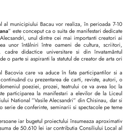
 al municipiului Bacau vor realiza, în perioada 7-10
iana
” este conceput ca o suita de manifestari dedicate
Alecsandri, unul dintre cei mai importanti creatori ai
rea unor întâlniri între oameni de cultura, scriitori,
, cadre didactice universitare si din învatamântul
e o parte si aspiranti la statutul de creator de arta ori
 Bacovia care va aduce în fata participantilor si a
continuând cu prezentarea de carti, reviste, autori, o
 domeniul poeziei, prozei, teatrului ce va avea loc la
e participarea la manifestari a elevilor de la Liceul
iului National ”Vasile Alecsandri” din Chisinau, dar si
a o serie de conferinte, seminarii si spectacole pe teme
rsoane iar bugetul proiectului însumeaza aproximativ
suma de 50.610 lei iar contributia Consiliului Local al