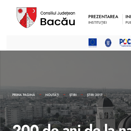
PREZENTAREA
IN
INSTITUȚIEI
PU
PRIMA PAGINĂ
NOUTĂȚI
ȘTIRI
ȘTIRI 2017
200 de ani de la na