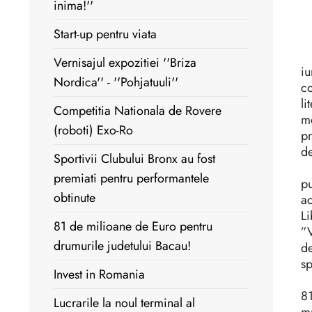
inima!''
Start-up pentru viata
Co
Vernisajul expozitiei ''Briza
iu
Nordica'' - ''Pohjatuuli''
co
li
Competitia Nationala de Rovere
m
(roboti) Exo-Ro
pr
de
Sportivii Clubului Bronx au fost
T
premiati pentru performantele
pu
obtinute
ac
Li
81 de milioane de Euro pentru
”V
drumurile judetului Bacau!
de
sp
Invest in Romania
Nu
81
Lucrarile la noul terminal al
mu