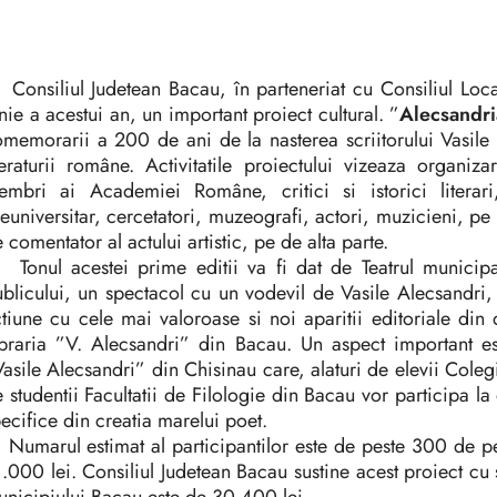
nsiliul Judetean Bacau, în parteneriat cu Consiliul Local
nie a acestui an, un important proiect cultural. ”
Alecsandr
memorarii a 200 de ani de la nasterea scriitorului Vasile 
teraturii române. Activitatile proiectului vizeaza organiza
embri ai Academiei Române, critici si istorici literari
euniversitar, cercetatori, muzeografi, actori, muzicieni, pe d
 comentator al actului artistic, pe de alta parte.
onul acestei prime editii va fi dat de Teatrul municipal
blicului, un spectacol cu un vodevil de Vasile Alecsandri, 
tiune cu cele mai valoroase si noi aparitii editoriale din
braria ”V. Alecsandri” din Bacau. Un aspect important est
asile Alecsandri” din Chisinau care, alaturi de elevii Coleg
 studentii Facultatii de Filologie din Bacau vor participa l
ecifice din creatia marelui poet.
marul estimat al participantilor este de peste 300 de pe
.000 lei. Consiliul Judetean Bacau sustine acest proiect cu 
nicipiului Bacau este de 30.400 lei.