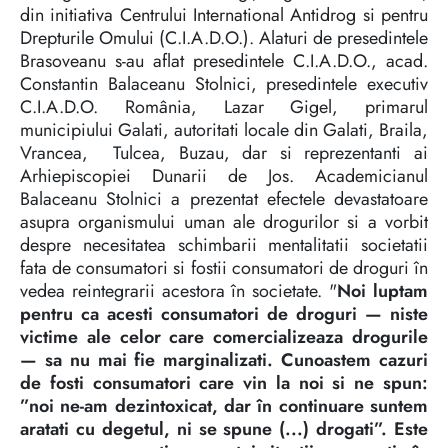
din initiativa Centrului International Antidrog si pentru
Drepturile Omului (C.I.A.D.O.). Alaturi de presedintele
Brasoveanu s-au aflat presedintele C.I.A.D.O., acad.
Constantin Balaceanu Stolnici, presedintele executiv
C.I.A.D.O. România, Lazar Gigel, primarul
municipiului Galati, autoritati locale din Galati, Braila,
Vrancea, Tulcea, Buzau, dar si reprezentanti ai
Arhiepiscopiei Dunarii de Jos. Academicianul
Balaceanu Stolnici a prezentat efectele devastatoare
asupra organismului uman ale drogurilor si a vorbit
despre necesitatea schimbarii mentalitatii societatii
fata de consumatori si fostii consumatori de droguri în
vedea reintegrarii acestora în societate. "
Noi luptam
pentru ca acesti consumatori de droguri — niste
victime ale celor care comercializeaza drogurile
— sa nu mai fie marginalizati. Cunoastem cazuri
de fosti consumatori care vin la noi si ne spun:
”noi ne-am dezintoxicat, dar în continuare suntem
aratati cu degetul, ni se spune (...) drogati”. Este