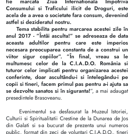
fie marcata Ziua Internationala Împotriva
Consumului si Traficului ilicit de Droguri, este
acela de a avea o societate fara consum, devenind
astfel si dezideratul nostru.
Tema stabilita pentru marcarea acestei zile în
anul 2017 - ”Întâi asculta!” se adreseaza de data
aceasta adultilor pentru care este imperios
necesara preocuparea constanta de a construi un
viitor sigur copiilor”. ”În final, vreau sa le
multumesc celor de la C.I.A.D.O. România si
tuturor celor implicati pentru organizarea acestei
conferinte, doar ascultându-i si întelegându-i pe
copii si tineri, facem primul pas pentru a-i ajuta sa
se dezvolte sanatos si în siguranta!
”, a mai adaugat
presedintele Brasoveanu.
Evenimentul s-a desfasurat la Muzeul Istoriei,
Culturii si Spiritualitatii Crestine de la Dunarea de Jos
din Galati si s-a bucurat de prezenta unui numeros
public, format din zeci de voluntari C.I.A.D.O., tineri