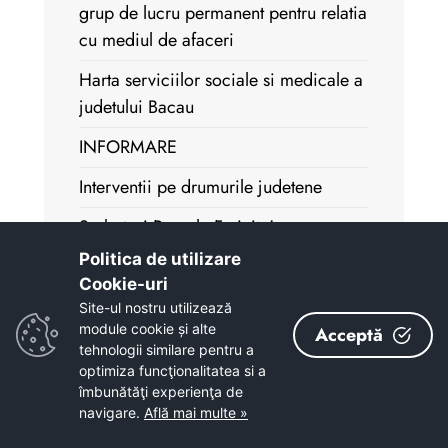
grup de lucru permanent pentru relatia
cu mediul de afaceri
Harta serviciilor sociale si medicale a
judetului Bacau
INFORMARE
Interventii pe drumurile judetene
Sarbatori Pascale Fericite!
Politica de utilizare
Ministrul Transporturilor a participat la
Cookie-uri‎
o intalnire de lucru in judetul Bacau
Site-ul nostru utilizează
module cookie și alte
Investitiile realizate de Consiliul
Acceptă
tehnologii similare pentru a
Judetean in domeniul sanatatii
optimiza funcţionalitatea si a
continua cu modernizarea unor sectii
îmbunătăţi experienţa de
de la Spitalul Municipal Sf. Ierarh Dr.
navigare.
Află mai multe »
Luca Onesti