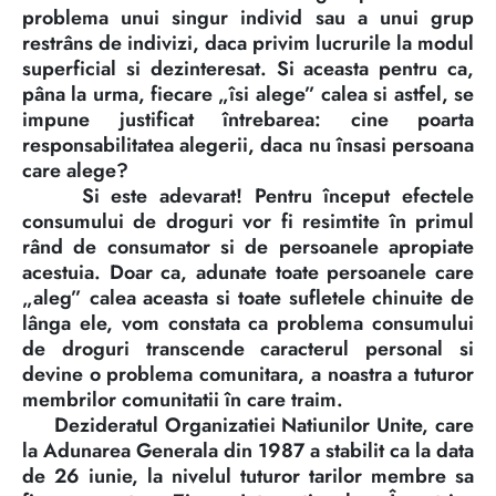
problema unui singur individ sau a unui grup
restrâns de indivizi, daca privim lucrurile la modul
superficial si dezinteresat. Si aceasta pentru ca,
pâna la urma, fiecare „îsi alege” calea si astfel, se
impune justificat întrebarea: cine poarta
responsabilitatea alegerii, daca nu însasi persoana
care alege?
Si este adevarat! Pentru început efectele
consumului de droguri vor fi resimtite în primul
rând de consumator si de persoanele apropiate
acestuia. Doar ca, adunate toate persoanele care
„aleg” calea aceasta si toate sufletele chinuite de
lânga ele, vom constata ca problema consumului
de droguri transcende caracterul personal si
devine o problema comunitara, a noastra a tuturor
membrilor comunitatii în care traim.
Dezideratul Organizatiei Natiunilor Unite, care
la Adunarea Generala din 1987 a stabilit ca la data
de 26 iunie, la nivelul tuturor tarilor membre sa