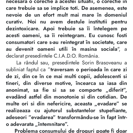
necesara o corectie a acestei situatii, o corectie în
care trebuie sa se implice toti. De asemenea, este
nevoie de un efort mult mai mare în domeniul
curativ. Noi nu avem destule institutii pentru
dezintoxicare. Apoi trebuie sa îi întelegem pe
acesti oameni, sa îi reintegram. Eu cunosc fosti
consumatori care s-au reintegrat în societate, care
au devenit oameni utili în masina sociala
", a
declarat presedintele C.I.A.D.O. România.
La rândul sau, presedintele Sorin Brasoveanu a
subliniat faptul ca ”
traversam o perioada în care zi
de zi, din ce în ce mai multi copii, adolescenti si
tineri, din diverse motive, încearca sa iasa din
anonimat, sa fie si sa se comporte „diferit”,
evadând astfel din monotonie si din cotidian. De
multe ori si din nefericire, aceasta „evadare” se
realizeaza cu ajutorul substantelor stupefiante,
adeseori ”evadarea” transformându-se în fapt într-
o adevarata „întemnitare”.
Problema consumului de droguri poate fi doar