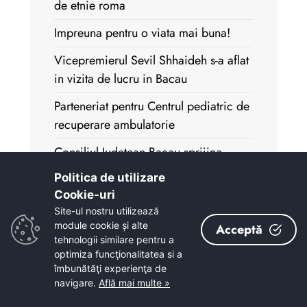
de etnie roma
Impreuna pentru o viata mai buna!
Vicepremierul Sevil Shhaideh s-a aflat
in vizita de lucru in Bacau
Parteneriat pentru Centrul pediatric de
recuperare ambulatorie
Consiliul Judetean Bacau sprijina
Protoieria Onesti
Politica de utilizare
Cookie-uri‎
Sef nou la Directia Generala pentru
Site-ul nostru utilizează
Asistenta Sociala si Protectia Copilului
module cookie și alte
Acceptă
Bacau
tehnologii similare pentru a
optimiza funcţionalitatea si a
La multi ani, Ilie Boca!
îmbunătăţi experienţa de
navigare.
Află mai multe »
Un an plin de evenimente pentru