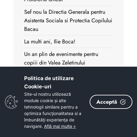
Sef nou la Directia Generala pentru
Asistenta Sociala si Protectia Copilului
Bacau
La multi ani, Ilie Boca!
Un an plin de evenimente pentru
copiii din Valea Zeletinului
Discutii pentru fundamentarea
Politica de utilizare
bugetului pentru anul in curs
Cookie-uri‎
Site-ul nostru utilizează
Presedintele Consiliului Judetean
module cookie și alte
Acceptă
Bacau ne reprezinta in Observatory on
tehnologii similare pentru a
Local Autonomy
optimiza funcţionalitatea si a
îmbunătăţi experienţa de
Nediscriminarea inseamna drepturi
navigare.
Află mai multe »
egale! Accesul echitabil al copiilor