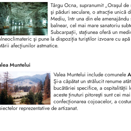
Târgu Ocna, supranumit „Oraşul de s
şi păduri seculare, o atracţie unică 
Mediu, într una din ele amenajându 
balnear, cel mai mare sanatoriu subte
Subcarpaţii, staţiunea oferă un medi
lneoclimateric şi pune la dispoziţia turiştilor izvoare cu ap
atării afecţiunilor astmatice.
alea Muntelui
Valea Muntelui include comunele
A
Şi-a căpătat un strălucit renume atât 
bucătăriei specifice, a ospitalităţii 
aceste ţinuturi pitoreşti sunt cei mai
confecţionarea cojoacelor, a costu
iectelor reprezentative de artizanat.