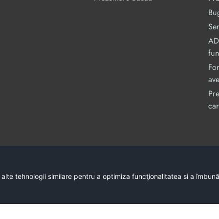
Bug
Ser
ADI
fu
For
ave
Pre
car
Acest site este cofinanțat din Fondul Social Europe
C
 alte tehnologii similare pentru a optimiza funcţionalitatea si a îmbun
Conținutul acestui site web 
Întreaga responsabilitate asupra corectitudinii 
Copyright © 2026 - Consiliul Județean Bacău