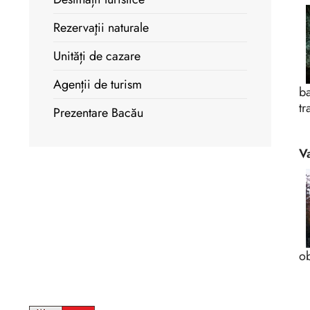
Rezervaţii naturale
Unități de cazare
Agenții de turism
ba
tr
Prezentare Bacău
V
ob