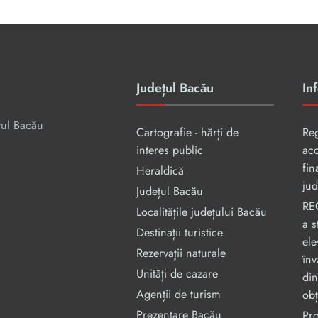
Județul Bacău
Inf
țul Bacău
Cartografie - hărți de
Re
interes public
aco
fin
Heraldică
jud
Județul Bacău
RE
Localitățile județului Bacău
a s
Destinații turistice
ele
Rezervaţii naturale
înv
Unități de cazare
din
Agenții de turism
obț
Prezentare Bacău
Pr