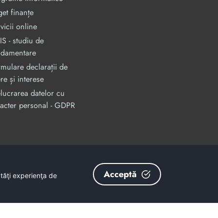
et finanțe
vicii online
S - studiu de
ndamentare
mulare declarații de
re și interese
lucrarea datelor cu
acter personal - GDPR
an, prin Programul Operational Capacitate Administrativa 2014-2020.
odMySmis/Sipoca: 128880/652;
www.fonduri-ue.ro
,
www.poca.ro
Acceptă
ătăţi experienţa de
nu reprezintă în mod obligatoriu poziția oficială a Uniunii Europene.
și coerenței informațiilor prezentate revine inițiatorilor site-ului web.