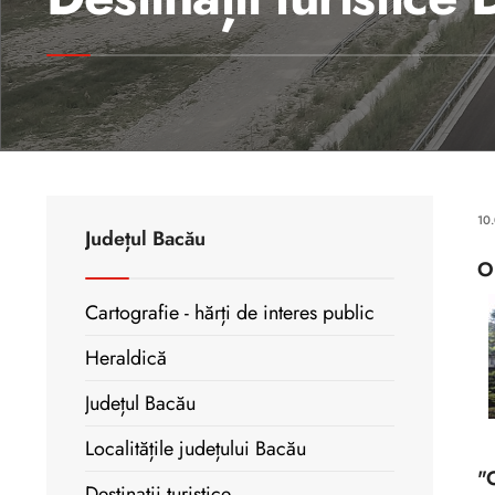
10
Județul Bacău
O
Cartografie - hărți de interes public
Heraldică
Județul Bacău
Localitățile județului Bacău
"
Destinații turistice