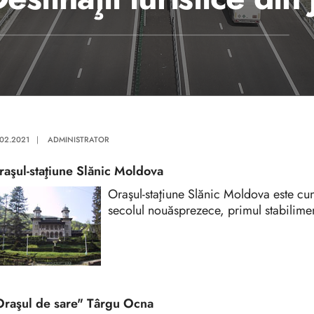
.02.2021
|
ADMINISTRATOR
raşul-staţiune Slănic Moldova
Oraşul-staţiune Slănic Moldova este cun
secolul nouăsprezece, primul stabilimen
Oraşul de sare" Târgu Ocna