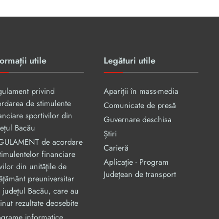
ormații utile
Legături utile
gulament privind
Apariții în mass-media
rdarea de stimulente
Comunicate de presă
anciare sportivilor din
Guvernare deschisa
ețul Bacău
Știri
GULAMENT de acordare
Carieră
timulentelor financiare
Aplicație - Program
vilor din unităţile de
Județean de transport
ăţământ preuniversitar
 judeţul Bacău, care au
inut rezultate deosebite
ograme informatice