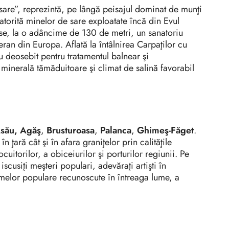
are”, reprezintă, pe lângă peisajul dominat de munţi
datorită minelor de sare exploatate încă din Evul
se, la o adâncime de 130 de metri, un sanatoriu
ran din Europa. Aflată la întâlnirea Carpaţilor cu
u deosebit pentru tratamentul balnear şi
ă minerală tămăduitoare şi climat de salină favorabil
său, Agăş
,
Brusturoasa
,
Palanca
,
Ghimeş-Făget
.
în ţară cât şi în afara graniţelor prin calităţile
locuitorilor, a obiceiurilor şi porturilor regiunii. Pe
 iscusiţi meşteri populari, adevăraţi artişti în
melor populare recunoscute în întreaga lume, a