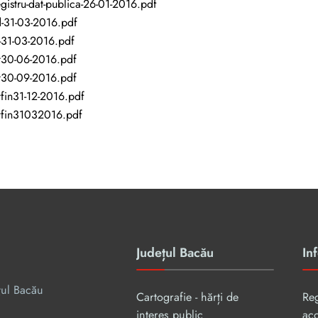
gistru-dat-publica-26-01-2016.pdf
-31-03-2016.pdf
-31-03-2016.pdf
t30-06-2016.pdf
t30-09-2016.pdf
tfin31-12-2016.pdf
tfin31032016.pdf
Județul Bacău
Inf
țul Bacău
Cartografie - hărți de
Re
interes public
aco