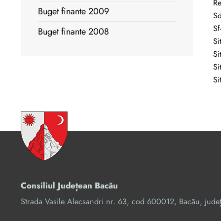
Re
Buget finante 2009
Sd
Sf
Buget finante 2008
Si
Si
Si
Si
Consiliul Județean Bacău
Strada Vasile Alecsandri nr. 63, cod 600012, Bacău, jude