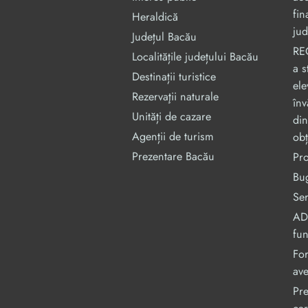
fin
Heraldică
jud
Județul Bacău
RE
Localitățile județului Bacău
a s
Destinații turistice
ele
Rezervaţii naturale
înv
Unități de cazare
din
Agenții de turism
obț
Prezentare Bacău
Pr
Bug
Ser
ADI
fu
For
ave
Pre