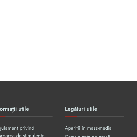
ormații utile
Legături utile
gulament privind
Apariții în mass-media
rdarea de stimulente
Comunicate de presă