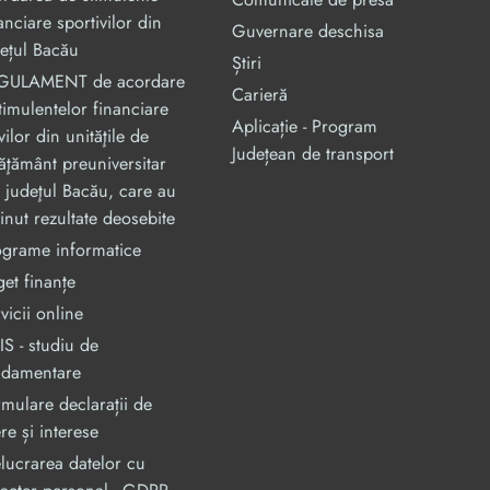
anciare sportivilor din
Guvernare deschisa
ețul Bacău
Știri
GULAMENT de acordare
Carieră
timulentelor financiare
Aplicație - Program
vilor din unităţile de
Județean de transport
ăţământ preuniversitar
 judeţul Bacău, care au
inut rezultate deosebite
ograme informatice
et finanțe
vicii online
S - studiu de
ndamentare
mulare declarații de
re și interese
lucrarea datelor cu