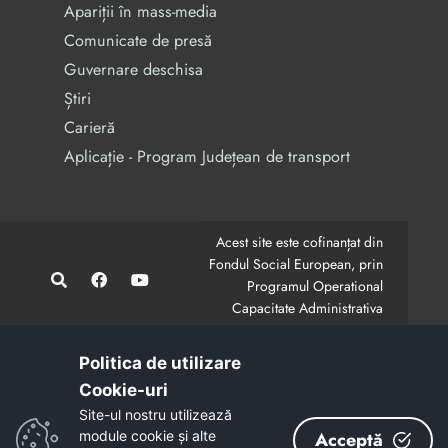
Apariții în mass-media
Comunicate de presă
Guvernare deschisa
Știri
Carieră
Aplicație - Program Județean de transport
Acest site este cofinanțat din
Fondul Social European, prin
Programul Operational
Capacitate Administrativa
2014-2020.
CodMySmis/Sipoca: 128880/652;
www.fonduri-ue.ro
,
Politica de utilizare
www.poca.ro
Cookie-uri‎
Conținutul acestui site web nu reprezintă în mod
Site-ul nostru utilizează
obligatoriu poziția oficială a Uniunii Europene.
module cookie și alte
Acceptă
Întreaga responsabilitate asupra corectitudinii și