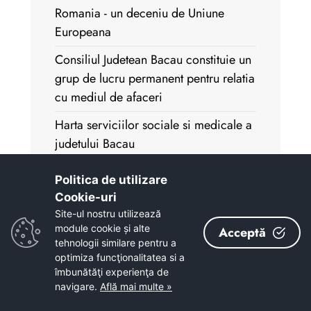
Romania - un deceniu de Uniune
Europeana
Consiliul Judetean Bacau constituie un
grup de lucru permanent pentru relatia
cu mediul de afaceri
Harta serviciilor sociale si medicale a
judetului Bacau
INFORMARE
Politica de utilizare
Interventii pe drumurile judetene
Cookie-uri‎
Site-ul nostru utilizează
Sarbatori Pascale Fericite!
module cookie și alte
Acceptă
tehnologii similare pentru a
Ministrul Transporturilor a participat la
optimiza funcţionalitatea si a
o intalnire de lucru in judetul Bacau
îmbunătăţi experienţa de
navigare.
Află mai multe »
Investitiile realizate de Consiliul