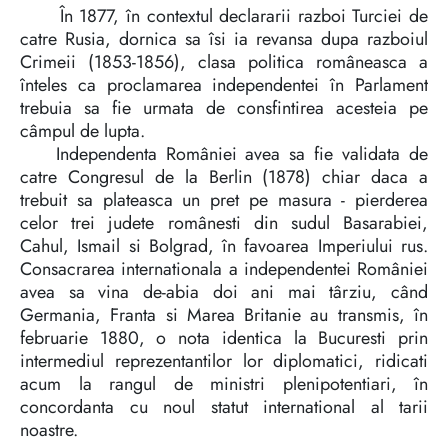
În 1877, în contextul declararii razboi Turciei de
catre Rusia, dornica sa îsi ia revansa dupa razboiul
Crimeii (1853-1856), clasa politica româneasca a
înteles ca proclamarea independentei în Parlament
trebuia sa fie urmata de consfintirea acesteia pe
câmpul de lupta.
Independenta României avea sa fie validata de
catre Congresul de la Berlin (1878) chiar daca a
trebuit sa plateasca un pret pe masura - pierderea
celor trei judete românesti din sudul Basarabiei,
Cahul, Ismail si Bolgrad, în favoarea Imperiului rus.
Consacrarea internationala a independentei României
avea sa vina de-abia doi ani mai târziu, când
Germania, Franta si Marea Britanie au transmis, în
februarie 1880, o nota identica la Bucuresti prin
intermediul reprezentantilor lor diplomatici, ridicati
acum la rangul de ministri plenipotentiari, în
concordanta cu noul statut international al tarii
noastre.