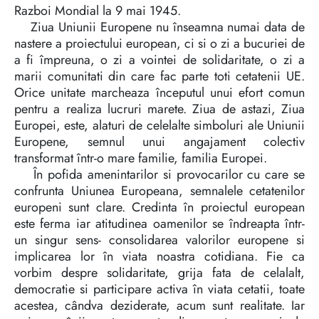
Razboi Mondial la 9 mai 1945.
Ziua Uniunii Europene nu înseamna numai data de
nastere a proiectului european, ci si o zi a bucuriei de
a fi împreuna, o zi a vointei de solidaritate, o zi a
marii comunitati din care fac parte toti cetatenii UE.
Orice unitate marcheaza începutul unui efort comun
pentru a realiza lucruri marete. Ziua de astazi, Ziua
Europei, este, alaturi de celelalte simboluri ale Uniunii
Europene, semnul unui angajament colectiv
transformat într-o mare familie, familia Europei.
În pofida amenintarilor si provocarilor cu care se
confrunta Uniunea Europeana, semnalele cetatenilor
europeni sunt clare. Credinta în proiectul european
este ferma iar atitudinea oamenilor se îndreapta într-
un singur sens- consolidarea valorilor europene si
implicarea lor în viata noastra cotidiana. Fie ca
vorbim despre solidaritate, grija fata de celalalt,
democratie si participare activa în viata cetatii, toate
acestea, cândva deziderate, acum sunt realitate. Iar