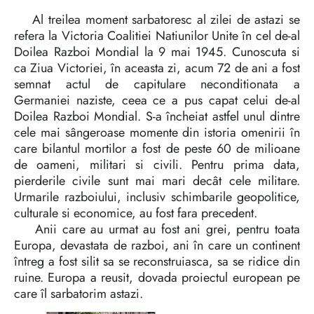
Al treilea moment sarbatoresc al zilei de astazi se
refera la Victoria Coalitiei Natiunilor Unite în cel de-al
Doilea Razboi Mondial la 9 mai 1945. Cunoscuta si
ca Ziua Victoriei, în aceasta zi, acum 72 de ani a fost
semnat actul de capitulare neconditionata a
Germaniei naziste, ceea ce a pus capat celui de-al
Doilea Razboi Mondial. S-a încheiat astfel unul dintre
cele mai sângeroase momente din istoria omenirii în
care bilantul mortilor a fost de peste 60 de milioane
de oameni, militari si civili. Pentru prima data,
pierderile civile sunt mai mari decât cele militare.
Urmarile razboiului, inclusiv schimbarile geopolitice,
culturale si economice, au fost fara precedent.
Anii care au urmat au fost ani grei, pentru toata
Europa, devastata de razboi, ani în care un continent
întreg a fost silit sa se reconstruiasca, sa se ridice din
ruine. Europa a reusit, dovada proiectul european pe
care îl sarbatorim astazi.