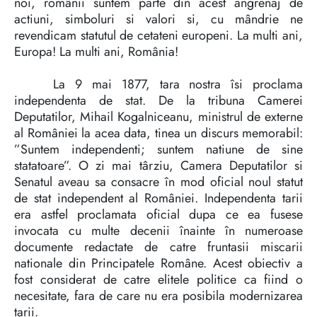
noi, românii suntem parte din acest angrenaj de
actiuni, simboluri si valori si, cu mândrie ne
revendicam statutul de cetateni europeni. La multi ani,
Europa! La multi ani, România!
La 9 mai 1877, tara nostra îsi proclama
independenta de stat. De la tribuna Camerei
Deputatilor, Mihail Kogalniceanu, ministrul de externe
al României la acea data, tinea un discurs memorabil:
”Suntem independenti; suntem natiune de sine
statatoare”. O zi mai târziu, Camera Deputatilor si
Senatul aveau sa consacre în mod oficial noul statut
de stat independent al României. Independenta tarii
era astfel proclamata oficial dupa ce ea fusese
invocata cu multe decenii înainte în numeroase
documente redactate de catre fruntasii miscarii
nationale din Principatele Române. Acest obiectiv a
fost considerat de catre elitele politice ca fiind o
necesitate, fara de care nu era posibila modernizarea
tarii.