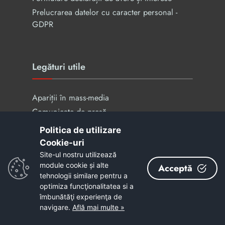
Prelucrarea datelor cu caracter personal -
GDPR
Legături utile
Apariții în mass-media
Comunicate de presă
Guvernare deschisa
Politica de utilizare
Știri
Cookie-uri‎
Carieră
Site-ul nostru utilizează
module cookie și alte
Acceptă
Aplicație - Program Județean de transport
tehnologii similare pentru a
optimiza funcţionalitatea si a
îmbunătăţi experienţa de
navigare.
Află mai multe »
Acest site este cofinanțat din
Fondul Social European, prin