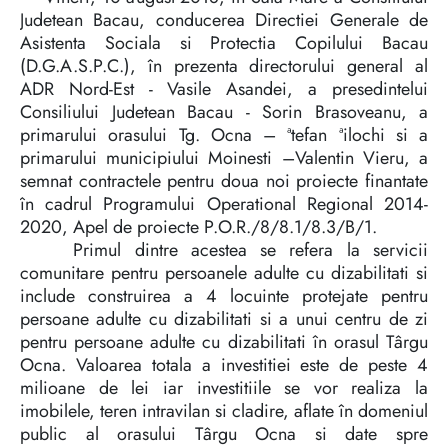
Judetean Bacau, conducerea Directiei Generale de
Asistenta Sociala si Protectia Copilului Bacau
(D.G.A.S.P.C.), în prezenta directorului general al
ADR Nord-Est - Vasile Asandei, a presedintelui
Consiliului Judetean Bacau - Sorin Brasoveanu, a
primarului orasului Tg. Ocna – ªtefan ªilochi si a
primarului municipiului Moinesti –Valentin Vieru, a
semnat contractele pentru doua noi proiecte finantate
în cadrul Programului Operational Regional 2014-
2020, Apel de proiecte P.O.R./8/8.1/8.3/B/1.
Primul dintre acestea se refera la servicii
comunitare pentru persoanele adulte cu dizabilitati si
include construirea a 4 locuinte protejate pentru
persoane adulte cu dizabilitati si a unui centru de zi
pentru persoane adulte cu dizabilitati în orasul Târgu
Ocna. Valoarea totala a investitiei este de peste 4
milioane de lei iar investitiile se vor realiza la
imobilele, teren intravilan si cladire, aflate în domeniul
public al orasului Târgu Ocna si date spre