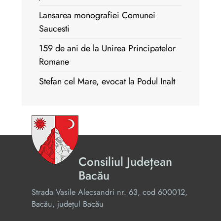
Lansarea monografiei Comunei
Saucesti
159 de ani de la Unirea Principatelor
Romane
Stefan cel Mare, evocat la Podul Inalt
Consiliul Județean
Bacău
Strada Vasile Alecsandri nr. 63, cod 600012,
Bacău, județul Bacău