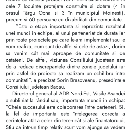
cele 7 locuinte protejate construite si dotate (4 în
orasul Târgu Ocna si 3 în municipiul Moinesti),
precum si 60 persoane cu dizabilitati din comunitate.
”Este o etapa importanta si reprezinta rezultatul
unei munci în echipa, al unui parteneriat de durata iar
prin toate proiectele pe care le-am implementat sau le
vom realiza, cum sunt de altfel si cele de astazi, dorim
sa venim cât mai aproape de comunitate si de
cetateni. De altfel, viziunea Consiliului Judetean este
de a reduce discrepantele dintre zonele judetului iar
prin astfel de proiecte sa realizam un echilibru între
comunitati”, a precizat Sorin Brasoveanu, presedintele
Consiliului Judetean Bacau.
Directorul general al ADR Nord-Est, Vasile Asandei
a subliniat la rândul sau, importanta muncii în echipa:
”Cheia succesului este colaborarea între parteneri. Si,
la fel de importanta este întelegerea corecta a
cerintelor atât a celor din teren cât si ale finantatorului.
Stiu ca într-un timp relativ scurt vom ajunge sa vedem