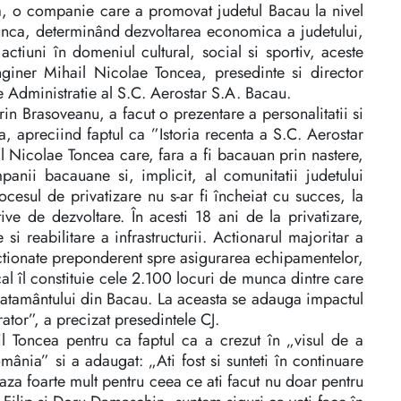
a, o companie care a promovat judetul Bacau la nivel
munca, determinând dezvoltarea economica a judetului,
actiuni în domeniul cultural, social si sportiv, aceste
nginer Mihail Nicolae Toncea, presedinte si director
 Administratie al S.C. Aerostar S.A. Bacau.
in Brasoveanu, a facut o prezentare a personalitatii si
a, apreciind faptul ca ”Istoria recenta a S.C. Aerostar
 Nicolae Toncea care, fara a fi bacauan prin nastere,
panii bacauane si, implicit, al comunitatii judetului
esul de privatizare nu s-ar fi încheiat cu succes, la
ve de dezvoltare. În acesti 18 ani de la privatizare,
si reabilitare a infrastructurii. Actionarul majoritar a
ectionate preponderent spre asigurarea echipamentelor,
cal îl constituie cele 2.100 locuri de munca dintre care
învatamântului din Bacau. La aceasta se adauga impactul
tor”, a precizat presedintele CJ.
il Toncea pentru ca faptul ca a crezut în „visul de a
ânia” si a adaugat: „Ati fost si sunteti în continuare
za foarte mult pentru ceea ce ati facut nu doar pentru