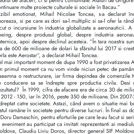
diul de afaceri, ci si pentru comunitate. Alaturi de Grigore
ntinuare multe proiecte culturale si sociale în Bacau.”
zibil emotionat, Mihail Nicolae Toncea, s-a declarat înc
oreaza, si pe care as dori sa-l multiplic si sa-l ofer la râ
cut o incursiune în industria globalizata a aeronauticii. 
oeing, despre produsul global, despre industria aeron
ternica, apoi despre declinul acesteia. ”În tara noastra sun
a de 600 de milioane de dolari la sfârsitul lui 2017 si crest
rla este Aerostar”, a declarat Mihail Toncea.
l mai important moment de dupa 1990 a fost privatizarea A
n primul moment ca nu vom vinde niciun petec de pamânt, n
nseamna o restructurare, iar firma depindea de comenzile
e conducere sa se îndrepte spre productia civila. Desi 
zultatul? În 1999, cifra de afacere era de circa 30 de mil
 2012 - 150, iar în 2016, peste 350 de milioane. Din 2007-2
dreptat catre societate. Astazi, când avem o situatie mai bu
stul ramâne în societate pentru diverse lucruri. În final as
 Doru Damaschin, pentru eforturile pe care le-au facut si se
 eveniment au participat ca invitati reprezentanti ai mediu
ldova, Claudiu Liviu Doros, director general SIF Moldova,