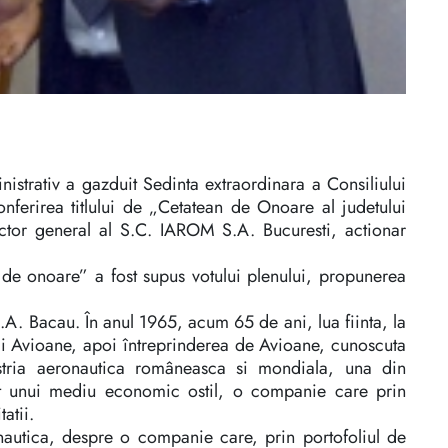
istrativ a gazduit Sedinta extraordinara a Consiliului
nferirea titlului de „Cetatean de Onoare al judetului
ctor general al S.C. IAROM S.A. Bucuresti, actionar
n de onoare” a fost supus votului plenului, propunerea
S.A. Bacau. În anul 1965, acum 65 de ani, lua fiinta, la
tii Avioane, apoi întreprinderea de Avioane, cunoscuta
stria aeronautica româneasca si mondiala, una din
tat unui mediu economic ostil, o companie care prin
atii.
nautica, despre o companie care, prin portofoliul de