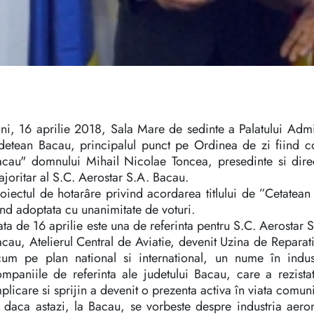
ni, 16 aprilie 2018, Sala Mare de sedinte a Palatului Admin
detean Bacau, principalul punct pe Ordinea de zi fiind co
acau" domnului Mihail Nicolae Toncea, presedinte si dire
joritar al S.C. Aerostar S.A. Bacau.
oiectul de hotarâre privind acordarea titlului de ”Cetatea
ind adoptata cu unanimitate de voturi.
ta de 16 aprilie este una de referinta pentru S.C. Aerostar 
cau, Atelierul Central de Aviatie, devenit Uzina de Repara
cum pe plan national si international, un nume în indu
ompaniile de referinta ale judetului Bacau, care a rezis
plicare si sprijin a devenit o prezenta activa în viata comunit
 daca astazi, la Bacau, se vorbeste despre industria aero