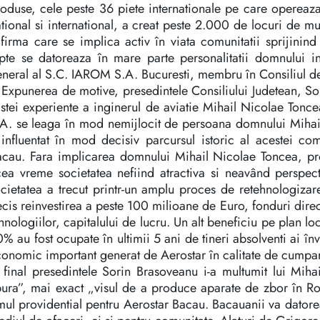
oduse, cele peste 36 piete internationale pe care opereaz
tional si international, a creat peste 2.000 de locuri de 
firma care se implica activ în viata comunitatii sprijinind 
pte se datoreaza în mare parte personalitatii domnului i
neral al S.C. IAROM S.A. Bucuresti, membru în Consiliul de
 Expunerea de motive, presedintele Consiliului Judetean, Sor
stei experiente a inginerul de aviatie Mihail Nicolae Tonce
A. se leaga în mod nemijlocit de persoana domnului Mihail
influentat în mod decisiv parcursul istoric al acestei com
cau. Fara implicarea domnului Mihail Nicolae Toncea, proc
ea vreme societatea nefiind atractiva si neavând perspecti
cietatea a trecut printr-un amplu proces de retehnologizare 
cis reinvestirea a peste 100 milioane de Euro, fonduri dir
hnologiilor, capitalului de lucru. Un alt beneficiu pe plan lo
% au fost ocupate în ultimii 5 ani de tineri absolventi ai 
onomic important generat de Aerostar în calitate de cumpara
 final presedintele Sorin Brasoveanu i-a multumit lui Miha
ura”, mai exact „visul de a produce aparate de zbor în Rom
ul providential pentru Aerostar Bacau. Bacauanii va datorea