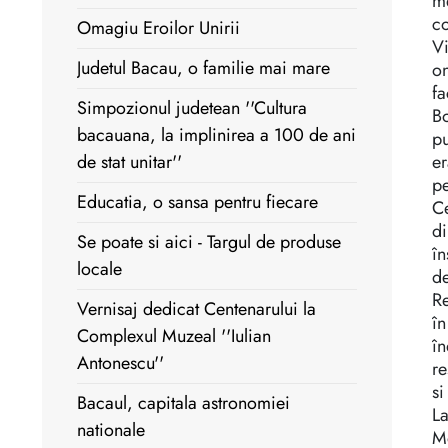
me
co
Omagiu Eroilor Unirii
Vi
Judetul Bacau, o familie mai mare
on
fa
Simpozionul judetean ''Cultura
B
bacauana, la implinirea a 100 de ani
pu
er
de stat unitar''
pe
Educatia, o sansa pentru fiecare
Ce
di
Se poate si aici - Targul de produse
î
locale
d
Re
Vernisaj dedicat Centenarului la
în
Complexul Muzeal ''Iulian
în
Antonescu''
re
si
Bacaul, capitala astronomiei
La
nationale
Mo