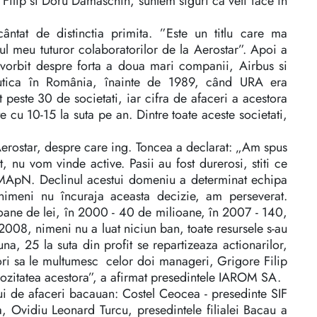
 Filip si Doru Damaschin, suntem siguri ca veti face în
ântat de distinctia primita. ”Este un titlu care ma
ndul meu tuturor colaboratorilor de la Aerostar”. Apoi a
A vorbit despre forta a doua mari companii, Airbus si
autica în România, înainte de 1989, când URA era
t peste 30 de societati, iar cifra de afaceri a acestora
e cu 10-15 la suta pe an. Dintre toate aceste societati,
erostar, despre care ing. Toncea a declarat: „Am spus
u vom vinde active. Pasii au fost durerosi, stiti ce
 MApN. Declinul acestui domeniu a determinat echipa
nimeni nu încuraja aceasta decizie, am perseverat.
ioane de lei, în 2000 - 40 de milioane, în 2007 - 140,
008, nimeni nu a luat niciun ban, toate resursele s-au
na, 25 la suta din profit se repartizeaza actionarilor,
 dori sa le multumesc celor doi manageri, Grigore Filip
riozitatea acestora”, a afirmat presedintele IAROM SA.
lui de afaceri bacauan: Costel Ceocea - presedinte SIF
 Ovidiu Leonard Turcu, presedintele filialei Bacau a