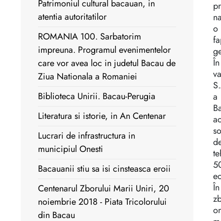
Patrimoniul cultural bacauan, in
pr
atentia autoritatilor
na
o 
ROMANIA 100. Sarbatorim
fa
impreuna. Programul evenimentelor
ge
În
care vor avea loc in judetul Bacau de
va
Ziua Nationala a Romaniei
S.
Biblioteca Unirii. Bacau-Perugia
a 
Ba
Literatura si istorie, in An Centenar
ac
so
Lucrari de infrastructura in
de
municipiul Onesti
te
50
Bacauanii stiu sa isi cinsteasca eroii
ec
În
Centenarul Zborului Marii Uniri, 20
zb
noiembrie 2018 - Piata Tricolorului
om
din Bacau