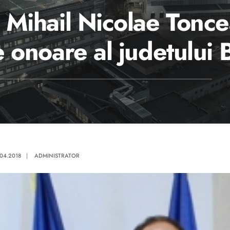
 Mihail Nicolae Toncea
de onoare al judetului
.04.2018
|
ADMINISTRATOR