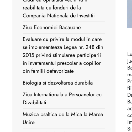
reabilitata cu fonduri de la
Compania Nationala de Investitii
Ziua Economiei Bacauane
Evaluare cu privire la modul in care
se implementeaza Legea nr. 248 din
Lu
2015 privind stimularea participarii
Ju
in invatamantul prescolar a copiilor
B
din familii defavorizate
ma
Pr
Biologia si dezvoltarea durabila
fi
Ziua Internationala a Persoanelor cu
Da
Ba
Dizabilitati
a
Muzica psaltica de la Mica la Marea
c
im
Unire
Si