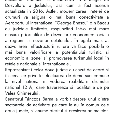
Dezvoltare a Judetului, asa cum a fost aceasta
actualizata în 2016. Astfel, modernizarea retelei de
drumuri va asigura o mai buna conectivitate a
Aeroportului International ”George Enescu” din Bacau
cu judetele limitrofe, raspunzând într-o mai mare
masura prioritatilor de dezvoltare economico-sociala
a regiunii si nevoilor cetatenilor. În egala masura,
dezvoltarea infrastructurii rutiere va face posibila o
mai buna valorificare a potentialului turistic si
economic al zonei si promovarea turismului local în
retelele nationale si internationale”.
Reprezentantii celor doua judete au cazut de acord si
în ceea ce priveste efectuarea de demersuri comune
la nivel national în vederea reabilitarii drumului
national 12 A, care traverseaza si localitatile de pe
Valea Ghimesului.
Senatorul Tánczos Barna a vorbit despre unul dintre
sectoarele de activitate pe care le au în comun cele
doua judete, si anume oieritul si cresterea animalelor.