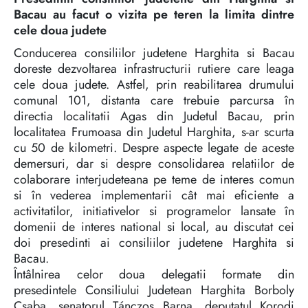
Bacau au facut o vizita pe teren la limita dintre
cele doua judete
Conducerea consiliilor judetene Harghita si Bacau
doreste dezvoltarea infrastructurii rutiere care leaga
cele doua judete. Astfel, prin reabilitarea drumului
comunal 101, distanta care trebuie parcursa în
directia localitatii Agas din Judetul Bacau, prin
localitatea Frumoasa din Judetul Harghita, s-ar scurta
cu 50 de kilometri. Despre aspecte legate de aceste
demersuri, dar si despre consolidarea relatiilor de
colaborare interjudeteana pe teme de interes comun
si în vederea implementarii cât mai eficiente a
activitatilor, initiativelor si programelor lansate în
domenii de interes national si local, au discutat cei
doi presedinti ai consiliilor judetene Harghita si
Bacau.
Întâlnirea celor doua delegatii formate din
presedintele Consiliului Judetean Harghita Borboly
Csaba, senatorul Tánczos Barna, deputatul Korodi