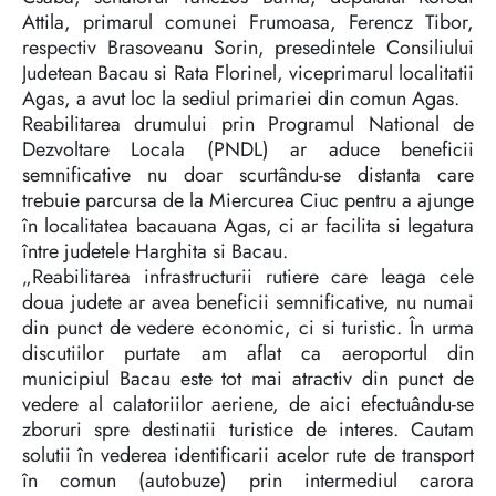
Attila, primarul comunei Frumoasa, Ferencz Tibor,
respectiv Brasoveanu Sorin, presedintele Consiliului
Judetean Bacau si Rata Florinel, viceprimarul localitatii
Agas, a avut loc la sediul primariei din comun Agas.
Reabilitarea drumului prin Programul National de
Dezvoltare Locala (PNDL) ar aduce beneficii
semnificative nu doar scurtându-se distanta care
trebuie parcursa de la Miercurea Ciuc pentru a ajunge
în localitatea bacauana Agas, ci ar facilita si legatura
între judetele Harghita si Bacau.
„Reabilitarea infrastructurii rutiere care leaga cele
doua judete ar avea beneficii semnificative, nu numai
din punct de vedere economic, ci si turistic. În urma
discutiilor purtate am aflat ca aeroportul din
municipiul Bacau este tot mai atractiv din punct de
vedere al calatoriilor aeriene, de aici efectuându-se
zboruri spre destinatii turistice de interes. Cautam
solutii în vederea identificarii acelor rute de transport
în comun (autobuze) prin intermediul carora