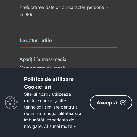
Prelucrarea datelor cu caracter personal -
GDPR
Legături utile
Apariții în mass-media
Comunicate de presă
Guvernare deschisa
Politica de utilizare
Știri
Cookie-uri‎
Carieră
Site-ul nostru utilizează
module cookie și alte
Aplicație - Program Județean de transport
Acceptă
tehnologii similare pentru a
optimiza funcţionalitatea si a
îmbunătăţi experienţa de
navigare.
Află mai multe »
Acest site este cofinanțat din
Fondul Social European, prin