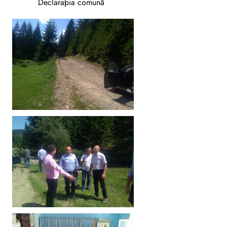
Declaraþia comunã