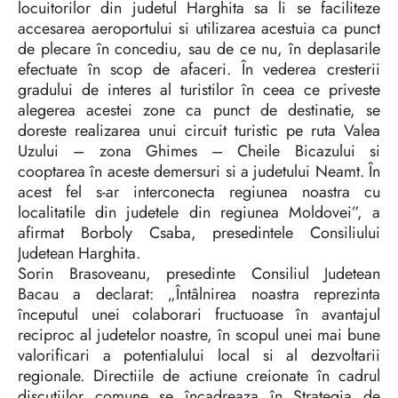
locuitorilor din judetul Harghita sa li se faciliteze
accesarea aeroportului si utilizarea acestuia ca punct
de plecare în concediu, sau de ce nu, în deplasarile
efectuate în scop de afaceri. În vederea cresterii
gradului de interes al turistilor în ceea ce priveste
alegerea acestei zone ca punct de destinatie, se
doreste realizarea unui circuit turistic pe ruta Valea
Uzului – zona Ghimes – Cheile Bicazului si
cooptarea în aceste demersuri si a judetului Neamt. În
acest fel s-ar interconecta regiunea noastra cu
localitatile din judetele din regiunea Moldovei”, a
afirmat Borboly Csaba, presedintele Consiliului
Judetean Harghita.
Sorin Brasoveanu, presedinte Consiliul Judetean
Bacau a declarat: „Întâlnirea noastra reprezinta
începutul unei colaborari fructuoase în avantajul
reciproc al judetelor noastre, în scopul unei mai bune
valorificari a potentialului local si al dezvoltarii
regionale. Directiile de actiune creionate în cadrul
discutiilor comune se încadreaza în Strategia de