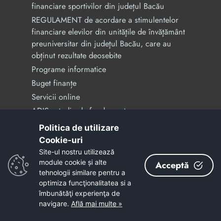
financiare sportivilor din județul Bacău
REGULAMENT de acordare a stimulentelor
financiare elevilor din unităţile de învăţământ
preuniversitar din judeţul Bacău, care au
obținut rezultate deosebite
Programe informatice
Buget finanțe
Servicii online
ADIS - studiu de fundamentare
Formulare declarații de avere și interese
Politica de utilizare
Prelucrarea datelor cu caracter personal -
Cookie-uri‎
GDPR
Site-ul nostru utilizează
module cookie și alte
Acceptă
tehnologii similare pentru a
optimiza funcţionalitatea si a
Legături utile
îmbunătăţi experienţa de
navigare.
Află mai multe »