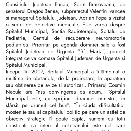
Consiliului Judetean Bacau, Sorin Brasoveanu, de
senatorul Dragos Benea, subprefectul Valentin Ivancea
si managerul Spitalului Judetean, Adrian Popa a vizitat
o serie de obiective medicale. Este vorba despre
Spitalul Municipal, Sectia Radioterapie, Spitalul de
Pediatrie, Centrul de recuperare neuromotorie
pediatrica. Prioritar pe agenda domniei sale a fost
Spitalul Judetean de Urgenta ”Sf. Maria”, proiect
integrat ce va comasa Spitalul Judetean de Urgenta si
Spitalul Municipal.
Început în 2007, Spitalul Municipal a întâmpinat o
multime de obstacole, de la proiectare, la aparatura
sau obtinerea de avize si autorizari. Primarul Cosmin
Necula are însa convingerea ca acum, ”Spitalul
Municipal este, cu sprijinul doamnei ministru, în
sfârsit pe drumul cel bun”. ”În ciuda dificultatilor
mostenite sau al capitalului politic pe care un astfel de
obiectiv strategic îl poate capta, suntem cu totii
constienti ca interesul cetateanului este cel care