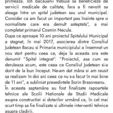
primeaza. Toti bacauanii trebuie sa beneficieze de
servicii medicale de calitate, fara a fi nevoiti sa
aleaga între un spital judetean sau unul municipal.
Consider ca am facut un important pas înainte spre o
normalitate care era demult asteptata”, a mai
completat primarul Cosmin Necula.
Dupa ce aproape 10 ani proiectul Spitalului Municipal
a stagnat, în mai 2017, asocierea dintre Consiliul
Judetean Bacau si Primaria municipiului a însemnat un
nou start pentru ceea ce, deja la aceasta ora este
denumit ”Spital integrat”. ”Proiectul, asa cum se
deruleaza acum, este ceea ce Consiliul Judetean si-a
dorit de la bun început. Ne-am dat mâna si am reusit
sa realizam în doi ani ceea ce nu s-a facut în mai bine
de 11 ani”, a subliniat presedintele Sorin Brasoveanu.
În aceasta saptamâna au fost finalizate rapoartele
tehnice ale Scolii Nationale de Studii Medicale
asupra constructiei si dotarilor urmând ca, în cel mai
scurt timp sa fie finalizate si ultimele interventii tehnice
asupra cladirii.