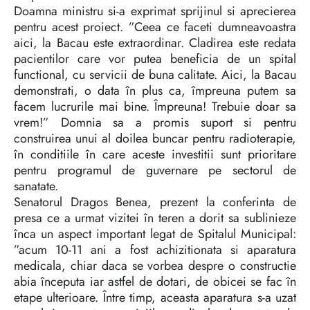
Doamna ministru si-a exprimat sprijinul si aprecierea
pentru acest proiect. ”Ceea ce faceti dumneavoastra
aici, la Bacau este extraordinar. Cladirea este redata
pacientilor care vor putea beneficia de un spital
functional, cu servicii de buna calitate. Aici, la Bacau
demonstrati, o data în plus ca, împreuna putem sa
facem lucrurile mai bine. Împreuna! Trebuie doar sa
vrem!” Domnia sa a promis suport si pentru
construirea unui al doilea buncar pentru radioterapie,
în conditiile în care aceste investitii sunt prioritare
pentru programul de guvernare pe sectorul de
sanatate.
Senatorul Dragos Benea, prezent la conferinta de
presa ce a urmat vizitei în teren a dorit sa sublinieze
înca un aspect important legat de Spitalul Municipal:
”acum 10-11 ani a fost achizitionata si aparatura
medicala, chiar daca se vorbea despre o constructie
abia începuta iar astfel de dotari, de obicei se fac în
etape ulterioare. Între timp, aceasta aparatura s-a uzat