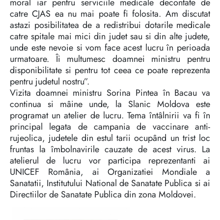
moral iar pentru serviciile medicale decontate de
catre CJAS ea nu mai poate fi folosita. Am discutat
astazi posibilitatea de a redistribui dotarile medicale
catre spitale mai mici din judet sau si din alte judete,
unde este nevoie si vom face acest lucru în perioada
urmatoare. Îi multumesc doamnei ministru pentru
disponibilitate si pentru tot ceea ce poate reprezenta
pentru judetul nostru”.
Vizita doamnei ministru Sorina Pintea în Bacau va
continua si mâine unde, la Slanic Moldova este
programat un atelier de lucru. Tema întâlnirii va fi în
principal legata de campania de vaccinare anti-
rujeolica, judetele din estul tarii ocupând un trist loc
fruntas la îmbolnavirile cauzate de acest virus. La
atelierul de lucru vor participa reprezentanti ai
UNICEF România, ai Organizatiei Mondiale a
Sanatatii, Institutului National de Sanatate Publica si ai
Directiilor de Sanatate Publica din zona Moldovei.