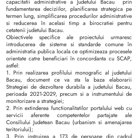
capacitatii administrative a Judetului Bacau prin
fundamentarea deciziilor, planificarea strategica pe
termen lung, simplificarea procedurilor administrative
si reducerea în acelasi timp a birocratiei pentru
cetatenii judetului Bacau.
Obiectivele specifice ale proiectului urmaresc
introducerea de sisteme si standarde comune în
administratia publica locala ce optimizeaza procesele
orientate catre beneficiari în concordanta cu SCAP,
astfel:
1. Prin realizarea profilului monografic al judetului
Bacau, document ce va sta la baza elaborarii
Strategiei de dezvoltare durabila a judetului Bacau,
perioada 2021-2029, precum si a instrumentului de
monitorizare a strategiei;
2. Prin extinderea functionalitatilor portalului web cu
servicii aferente competentelor partajate ale
Consiliului Judetean Bacau (urbanism si amenajarea
teritoriului);
3. Prin instruirea a 173 de persoane din cadrul