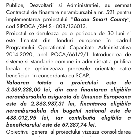
Publice, Dezvoltarii si Administratiei, au semnat
Contractul de finantare nerambursabila nr. 521 pentru
implementarea proiectului ”
Bacau Smart County
”,
cod SIPOCA /SMIS - 808/136013.
Proiectul se deruleaza pe o perioada de 30 luni si
este finantat din fonduri europene în cadrul
Programului Operational Capacitate Administrativa
2014-2020, apel POCA/661/2/1- Introducerea de
sisteme si standarde comune în administratia publica
locala ce optimizeaza procesele orientate catre
beneficiari în concordanta cu SCAP.
Valoarea totala a proiectului este de
3.369.338,00 lei, din care finantarea eligibila
nerambursabila asigurata de Uniunea Europeana
este de 2.863.937,31 lei, finantarea eligibila
nerambursabila din bugetul national este de
438.012,95 lei, iar contributia eligibila a
beneficiarului este de 67.387,74 lei.
Obiectivul general al proiectului vizeaza consolidarea