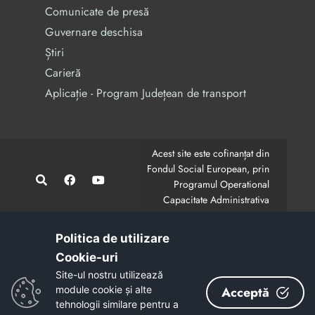
Comunicate de presă
Guvernare deschisa
Știri
Carieră
Aplicație - Program Județean de transport
Acest site este cofinanțat din
Fondul Social European, prin
Programul Operational
Capacitate Administrativa
2014-2020.
CodMySmis/Sipoca: 128880/652;
www.fonduri-ue.ro
,
Politica de utilizare
www.poca.ro
Cookie-uri‎
Conținutul acestui site web nu reprezintă în mod
Site-ul nostru utilizează
obligatoriu poziția oficială a Uniunii Europene.
module cookie și alte
Acceptă
Întreaga responsabilitate asupra corectitudinii și
tehnologii similare pentru a
coerenței informațiilor prezentate revine inițiatorilor site-