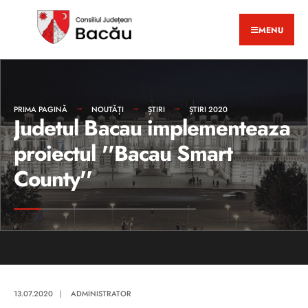
MENU
PRIMA PAGINĂ
NOUTĂȚI
ȘTIRI
ȘTIRI 2020
Judetul Bacau implementeaza
proiectul ''Bacau Smart
County''
13.07.2020
|
ADMINISTRATOR