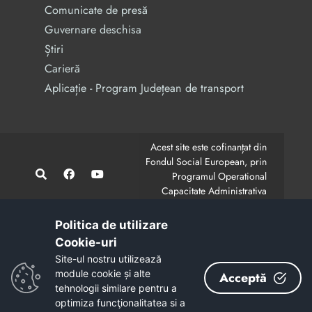
Comunicate de presă
Guvernare deschisa
Știri
Carieră
Aplicație - Program Județean de transport
Acest site este cofinanțat din
Fondul Social European, prin
Programul Operational
Capacitate Administrativa
2014-2020.
CodMySmis/Sipoca: 128880/652;
www.fonduri-ue.ro
,
Politica de utilizare
www.poca.ro
Cookie-uri‎
Conținutul acestui site web nu reprezintă în mod
Site-ul nostru utilizează
obligatoriu poziția oficială a Uniunii Europene.
module cookie și alte
Acceptă
Întreaga responsabilitate asupra corectitudinii și
tehnologii similare pentru a
coerenței informațiilor prezentate revine inițiatorilor site-
optimiza funcţionalitatea si a
ului web.