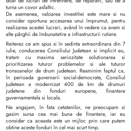
doar de lucrari de întretinere, de reparatii, sau de a
turna un covor asfaltic.
De asemenea, valoarea investitiei este mare si nu
consider oportuna accesarea unui împrumut, pentru
realizarea acestei lucrari, având în vedere ca avem si
alte pârghii de îmbunatatire a infrastructurii rutiere.
Reiterez ce am spus si în sedinta extraordinara din 7
iulie, conducerea Consiliului Judetean si implicit eu,
tratam cu maxima seriozitate solutionarea si
prioritizarea tuturor problemelor si ale tuturor
tronsoanelor de drum judetean. Reaminim faptul ca,
în perioada guvernarii social-democrate, Consiliul
Judetean a modernizat 400 de km de drumuri
judetene din fonduri europene, finantare
guvernamentala si locala.
Ne angajam, în fata cetatenilor, ne preocupam si
gasim sursa cea mai buna de finantare, iar eu
consider ca aceasta este un mijloc prin care putem
obtine aceste fonduri în cel mai scurt timp.