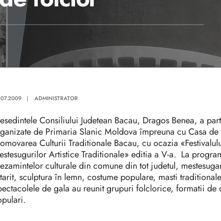
.07.2009
|
ADMINISTRATOR
esedintele Consiliului Judetean Bacau, Dragos Benea, a partici
ganizate de Primaria Slanic Moldova împreuna cu Casa de C
omovarea Culturii Traditionale Bacau, cu ocazia «Festivalului
stesugurilor Artistice Traditionale» editia a V-a. La programu
ezamintelor culturale din comune din tot judetul, mestesugari 
tarit, sculptura în lemn, costume populare, masti traditionale
ectacolele de gala au reunit grupuri folclorice, formatii de da
pulari.