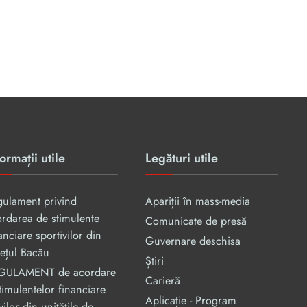
ormații utile
Legături utile
gulament privind
Apariții în mass-media
rdarea de stimulente
Comunicate de presă
anciare sportivilor din
Guvernare deschisa
ețul Bacău
Știri
GULAMENT de acordare
Carieră
timulentelor financiare
Aplicație - Program
vilor din unităţile de