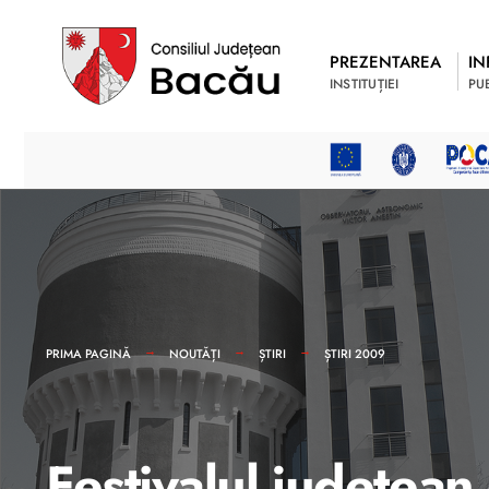
PREZENTAREA
IN
INSTITUȚIEI
PU
PRIMA PAGINĂ
NOUTĂȚI
ȘTIRI
ȘTIRI 2009
Festivalul judetean 