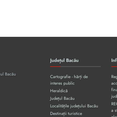
Județul Bacău
Inf
țul Bacău
Cartografie - hărți de
Re
interes public
aco
fin
Heraldică
jud
Județul Bacău
RE
Localitățile județului Bacău
a s
Destinații turistice
ele