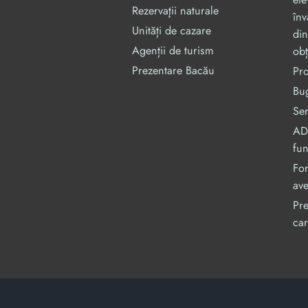
Rezervaţii naturale
înv
Unități de cazare
din
Agenții de turism
obț
Prezentare Bacău
Pr
Bug
Ser
ADI
fu
For
ave
Pre
car
Acest site este cofinanțat din Fondul Social Europe