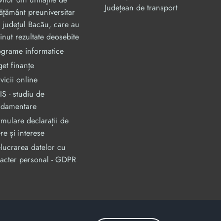
Județean de transport
ăţământ preuniversitar
 judeţul Bacău, care au
inut rezultate deosebite
ograme informatice
et finanțe
vicii online
S - studiu de
ndamentare
mulare declarații de
re și interese
lucrarea datelor cu
acter personal - GDPR
an, prin Programul Operational Capacitate Administrativa 2014-2020.