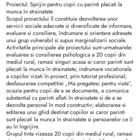
Proiectul: Sprijin pentru copii cu parinti plecati la
munca în strainatate
Scopul proiectului îl constituie dezvoltarea unor
servicii sociale adecvate si diversificate de informare,
evaluare si consiliere, îndrumare si orientare adresate
unui grup vulnerabil si supus marginalizarii sociale.
Activitatile principale ale proiectului sunt urmatoarele:
evaluarea si consilierea psihologica a 20 copii din
mediul rural, ramasi singuri acasa ai caror parinti sunt
plecati la munca în strainatate; indrumare vocationala
a copiilor vizati în proiect, prin tutoriat profesional;
desfasurarea competitiei „Ma pregatesc pentru viata”,
ocazie pentru copii de a se documenta, a comunica
substantial cu parinti aflati în strainatate si de a se
dezvolta personal în mod constructiv; elaborarea si
editarea unui ghid destinat copiilor ai caror parinti
sunt plecati la munca în strainatate si persoanelor ce îi
au în îngrijire.
Grupul tinta vizeaza 20 copii din mediul rural, ramasi