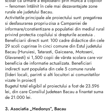
scolar ca urmare a exploatarii prin munca a copiilor
– fenomen întâlnit în cele mai dezavantajate zone
rurale ale judetului Bacau.
Activitatile principale ale proiectului sunt: pregatirea
si desfasurarea propriu-zisa a Campaniei de
informare/constientizare a populatiei din mediul rural
privind protectia copilului si drepturile acestuia .
Beneficiarii directi sunt: 100 cadre didactice din cele
29 scoli cuprinse în cinci comune din Estul judetului
Bacau (Huruiesi, Tatarasti, Gaiceana, Motoseni,
Glavanesti) si 1,500 copii de vârsta scolara care vor
beneficia de informatie actualizata. Beneficiari
indirecti sunt populatia din cele 5 comune rurale
(lideri locali, parinti si alti locuitori ai comunitatilor
vizate în proiect)
Bugetul total eligibil al proiectului a fost de 23.596
lei, din care Consiliul Judetean Bacau a finantat suma
de 21.000 lei.
3. Asociatia „Hedonys”, Bacau