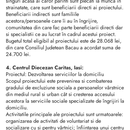
singuri acasa ai caror parinti sunt plecati la munca în
strainatate, care sunt beneficiarii directi ai proiectului.
Beneficiarii indirecti sunt familiile
acestora/persoanele care îi au în îngrijire,
comunitatea din care fac parte beneficiarii directi dar
si specialistii ce au lucrat în cadrul acestui proiect.
Bugetul total eligibil al proiectului este de 28.068 lei,
din care Consiliul Judetean Bacau a acordat suma de
24.700 lei.
4. Centrul Diecezan Caritas, Iasi:
Proiectul: Dezvoltarea serviciilor la domiciliu
Scopul proiectului este prevenirea si combaterea
gradului de excluziune sociala a persoanelor vârstnice
din mediul rural si urban cât si cresterea accesului
acestora la serviciile sociale specializate de îngrijiri la
domiciliu.
Activitatile principale ale proiectului sunt urmatoarele:
organizarea de activitati de voluntariat si de
socializare cu si pentru vârtnici; înfiintarea unui centru