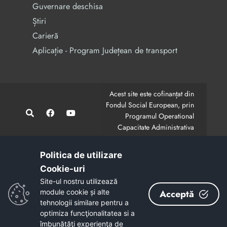
Guvernare deschisa
Știri
Carieră
Aplicație - Program Județean de transport
Acest site este cofinanțat din
Fondul Social European, prin
Programul Operational
Capacitate Administrativa
2014-2020.
CodMySmis/Sipoca: 128880/652;
www.fonduri-ue.ro
,
Politica de utilizare
www.poca.ro
Cookie-uri‎
Conținutul acestui site web nu reprezintă în mod
Site-ul nostru utilizează
obligatoriu poziția oficială a Uniunii Europene.
module cookie și alte
Acceptă
Întreaga responsabilitate asupra corectitudinii și
tehnologii similare pentru a
coerenței informațiilor prezentate revine inițiatorilor site-
optimiza funcţionalitatea si a
ului web.
îmbunătăţi experienţa de