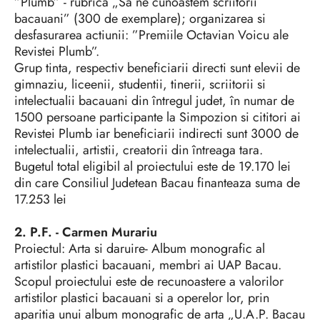
”Plumb” - rubrica „Sa ne cunoastem scriitorii
bacauani” (300 de exemplare); organizarea si
desfasurarea actiunii: ”Premiile Octavian Voicu ale
Revistei Plumb”.
Grup tinta, respectiv beneficiarii directi sunt elevii de
gimnaziu, liceenii, studentii, tinerii, scriitorii si
intelectualii bacauani din întregul judet, în numar de
1500 persoane participante la Simpozion si cititori ai
Revistei Plumb iar beneficiarii indirecti sunt 3000 de
intelectualii, artistii, creatorii din întreaga tara.
Bugetul total eligibil al proiectului este de 19.170 lei
din care Consiliul Judetean Bacau finanteaza suma de
17.253 lei
2. P.F. - Carmen Murariu
Proiectul: Arta si daruire- Album monografic al
artistilor plastici bacauani, membri ai UAP Bacau.
Scopul proiectului este de recunoastere a valorilor
artistilor plastici bacauani si a operelor lor, prin
aparitia unui album monografic de arta „U.A.P. Bacau