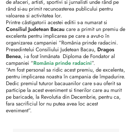
de afaceri, artisti, sportivi si jurnalisti unde rând pe
rând si-au primit recunoasterea publicului pentru
valoarea si activitatea lor.
Printre câstigatorii acestei editii s-a numarat si
Consiliul Judetean Bacau
care a primit un premiu de
excelenta pentru implicarea pe care a avut-o în
organizarea campaniei “România prinde radacini.
Presedintelui Consiliului Judetean Bacau,
Dragos
Benea
, i-a fost înmânata Diploma de Fondator al
campaniei “
România prinde radacini
”.
“Am fost personal sa ridic acest premiu, de excelenta,
pentru implicarea noastra în campania de împadurire.
Dedic premiul tuturor bacauanilor care s-au oferit sa
participe la acest eveniment si tinerilor care au murit
pe baricade, la Revolutia din Decembrie, pentru ca,
fara sacrificiul lor nu putea avea loc acest
eveniment”.