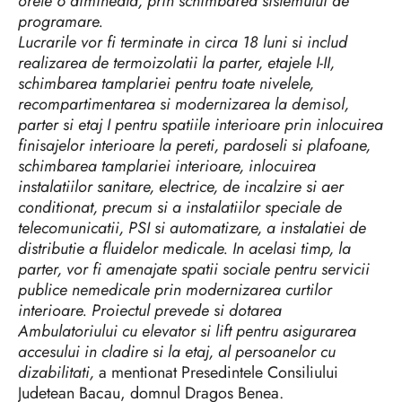
orele 6 dimineata, prin schimbarea sistemului de
programare.
Lucrarile vor fi terminate in circa 18 luni si includ
realizarea de termoizolatii la parter, etajele I-II,
schimbarea tamplariei pentru toate nivelele,
recompartimentarea si modernizarea la demisol,
parter si etaj I pentru spatiile interioare prin inlocuirea
finisajelor interioare la pereti, pardoseli si plafoane,
schimbarea tamplariei interioare, inlocuirea
instalatiilor sanitare, electrice, de incalzire si aer
conditionat, precum si a instalatiilor speciale de
telecomunicatii, PSI si automatizare, a instalatiei de
distributie a fluidelor medicale. In acelasi timp, la
parter, vor fi amenajate spatii sociale pentru servicii
publice nemedicale prin modernizarea curtilor
interioare. Proiectul prevede si dotarea
Ambulatoriului cu elevator si lift pentru asigurarea
accesului in cladire si la etaj, al persoanelor cu
dizabilitati,
a mentionat Presedintele Consiliului
Judetean Bacau, domnul Dragos Benea.