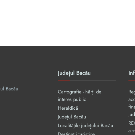
Județul Bacău
Inf
țul Bacău
Cartografie - hărți de
Re
interes public
aco
fin
Heraldică
jud
Județul Bacău
RE
Localitățile județului Bacău
a s
Destinații turistice