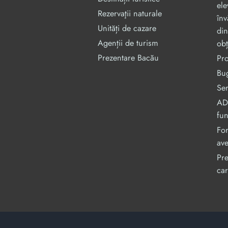
ele
Rezervaţii naturale
înv
Unități de cazare
din
Agenții de turism
obț
Prezentare Bacău
Pr
Bug
Ser
ADI
fu
For
ave
Pre
car
Acest site este cofinanțat din Fondul Social Europe