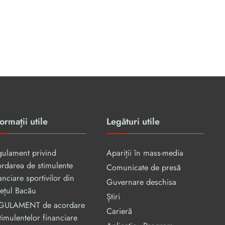
ormații utile
Legături utile
gulament privind
Apariții în mass-media
rdarea de stimulente
Comunicate de presă
anciare sportivilor din
Guvernare deschisa
ețul Bacău
Știri
GULAMENT de acordare
Carieră
timulentelor financiare