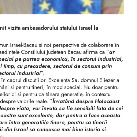
t vizita ambasadorului statului Israel la
mun Israel-Bacau si noi perspective de colaborare în
esedintele Consiliului Judetean Bacau afirma ca ”
ar
special pe partea economica, în sectorul industrial,
mul timp, cu precadere, sectorul de consum prin
ectorul industrial
”.
în cadrul discutiilor. Excelenta Sa, domnul Eliezer a
mâni si pentru tineri, în mod special. Nu doar pentru
eilor ci si pentru ca tânara generatie, în contextul
 despre valorile reale. ”
Învatând despre Holocaust
espre viata, vor învata sa fie sensibili fata de cei
e noastre sunt excelente, dar pentru a face aceasta
e între generatiile tinere, pentru ca tinerii
ii din Israel sa cunoasca mai bine istoria si
ezer.