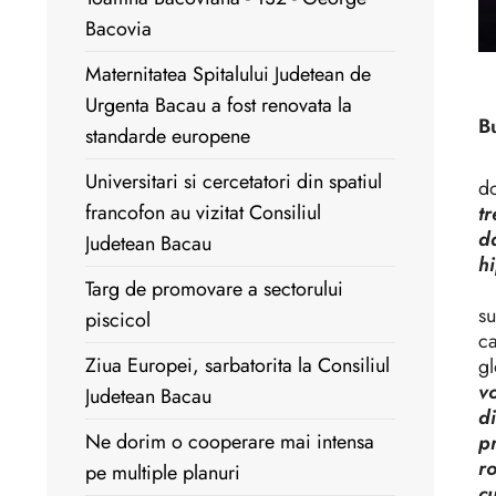
Bacovia
Maternitatea Spitalului Judetean de
Urgenta Bacau a fost renovata la
B
standarde europene
Ag
Universitari si cercetatori din spatiul
do
francofon au vizitat Consiliul
tr
da
Judetean Bacau
hi
Targ de promovare a sectorului
Pa
su
piscicol
ca
Ziua Europei, sarbatorita la Consiliul
gl
vo
Judetean Bacau
di
Ne dorim o cooperare mai intensa
pr
ro
pe multiple planuri
c