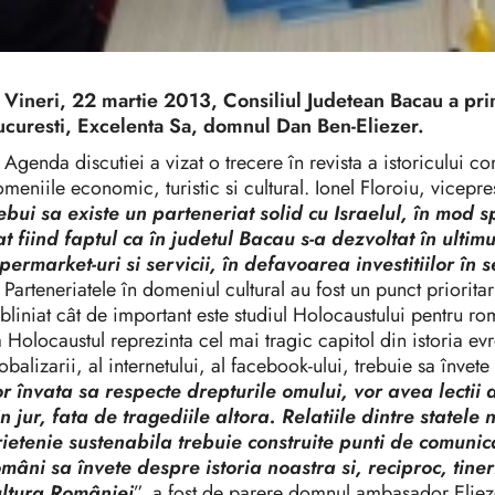
Vineri, 22 martie 2013, Consiliul Judetean Bacau a primi
ucuresti, Excelenta Sa, domnul Dan Ben-Eliezer.
enda discutiei a vizat o trecere în revista a istoricului co
meniile economic, turistic si cultural. Ionel Floroiu, vicepr
ebui sa existe un parteneriat solid cu Israelul, în mod 
t fiind faptul ca în judetul Bacau s-a dezvoltat în ulti
permarket-uri si servicii, în defavoarea investitiilor în s
rteneriatele în domeniul cultural au fost un punct prioritar 
bliniat cât de important este studiul Holocaustului pentru ro
 Holocaustul reprezinta cel mai tragic capitol din istoria evr
obalizarii, al internetului, al facebook-ului, trebuie sa învete
r învata sa respecte drepturile omului, vor avea lectii d
n jur, fata de tragediile altora. Relatiile dintre statel
ietenie sustenabila trebuie construite punti de comunicar
mâni sa învete despre istoria noastra si, reciproc, tiner
ultura României
”, a fost de parere domnul ambasador Eli