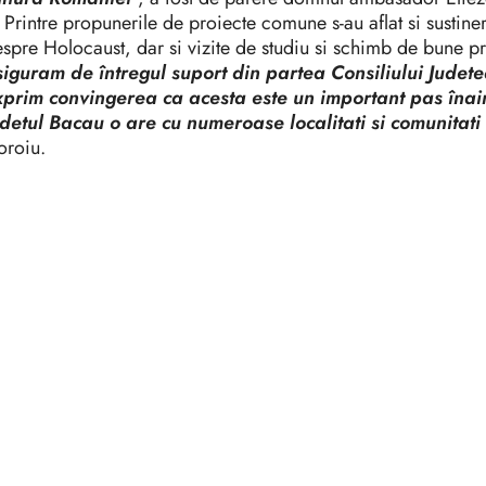
intre propunerile de proiecte comune s-au aflat si sustiner
spre Holocaust, dar si vizite de studiu si schimb de bune pra
siguram de întregul suport din partea Consiliului Judete
xprim convingerea ca acesta este un important pas înain
detul Bacau o are cu numeroase localitati si comunitati 
oroiu.