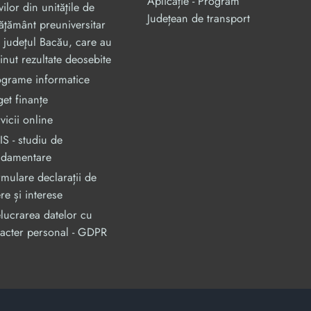
Aplicație - Program
vilor din unităţile de
Județean de transport
ăţământ preuniversitar
 judeţul Bacău, care au
inut rezultate deosebite
ograme informatice
et finanțe
vicii online
S - studiu de
ndamentare
mulare declarații de
re și interese
lucrarea datelor cu
acter personal - GDPR
an, prin Programul Operational Capacitate Administrativa 2014-2020.