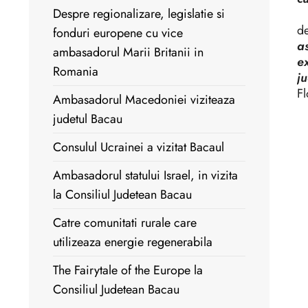
Despre regionalizare, legislatie si
Pr
de
fonduri europene cu vice
a
ambasadorul Marii Britanii in
e
Romania
ju
Fl
Ambasadorul Macedoniei viziteaza
judetul Bacau
Consulul Ucrainei a vizitat Bacaul
Ambasadorul statului Israel, in vizita
la Consiliul Judetean Bacau
Catre comunitati rurale care
utilizeaza energie regenerabila
The Fairytale of the Europe la
Consiliul Judetean Bacau