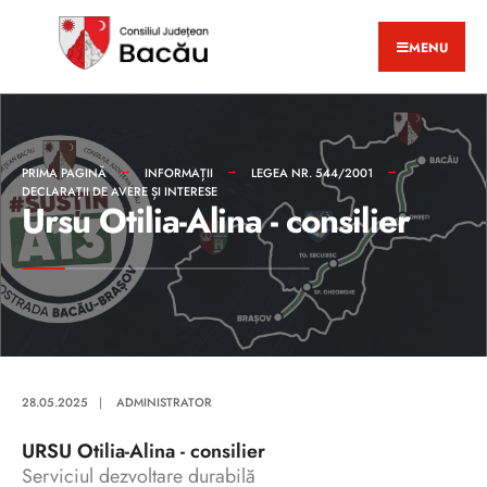
MENU
PRIMA PAGINĂ
INFORMAȚII
LEGEA NR. 544/2001
DECLARAȚII DE AVERE ȘI INTERESE
Ursu Otilia-Alina - consilier
28.05.2025
|
ADMINISTRATOR
URSU Otilia-Alina - consilier
Serviciul dezvoltare durabilă