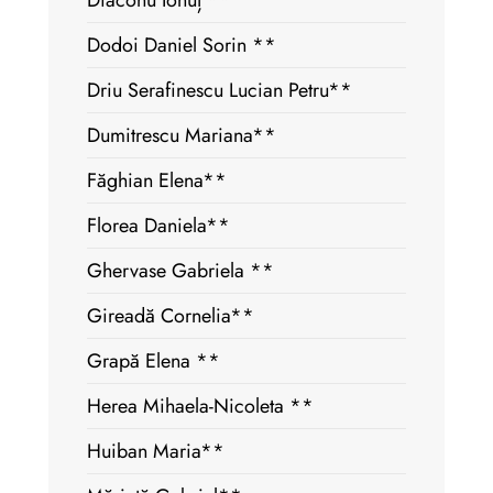
Diaconu Ionuț **
Dodoi Daniel Sorin **
Driu Serafinescu Lucian Petru**
Dumitrescu Mariana**
Făghian Elena**
Florea Daniela**
Ghervase Gabriela **
Gireadă Cornelia**
Grapă Elena **
Herea Mihaela-Nicoleta **
Huiban Maria**