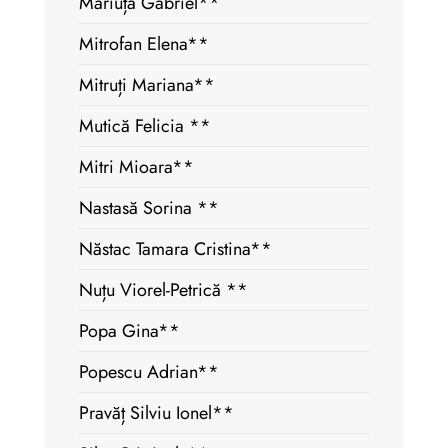
Măriuță Gabriel**
Mitrofan Elena**
Mitruți Mariana**
Mutică Felicia **
Mitri Mioara**
Nastasă Sorina **
Năstac Tamara Cristina**
Nuțu Viorel-Petrică **
Popa Gina**
Popescu Adrian**
Pravăț Silviu Ionel**