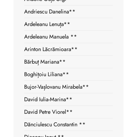
Andriescu Danelina**
Ardeleanu Lenuța**
Ardeleanu Manuela **
Arinton Lăcrămioara**
Bărbuț Mariana**
Boghițoiu Liliana**
Bujor-Vașlovanu Mirabela**
David Iulia-Marina**
David Petre Viorel**
Dănciulescu Constantin **