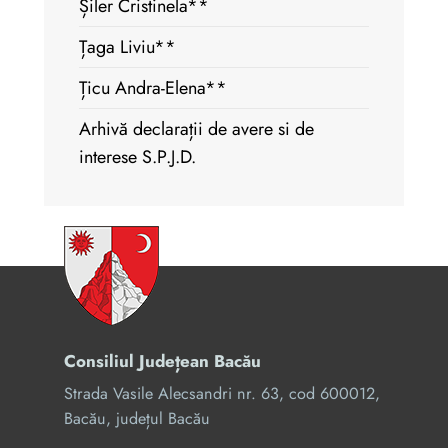
Șiler Cristinela**
Țaga Liviu**
Țicu Andra-Elena**
Arhivă declarații de avere si de
interese S.P.J.D.
Consiliul Județean Bacău
Strada Vasile Alecsandri nr. 63, cod 600012,
Bacău, județul Bacău