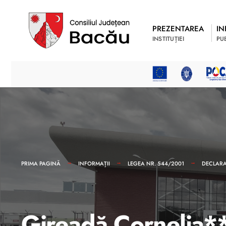
PREZENTAREA
IN
INSTITUȚIEI
PU
PRIMA PAGINĂ
INFORMAȚII
LEGEA NR. 544/2001
DECLARAȚ
Gireadă Cornelia*