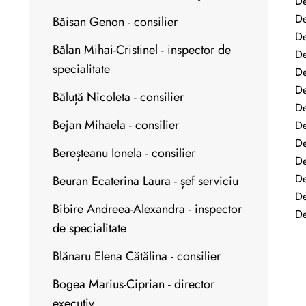
De
De
Băisan Genon - consilier
De
Bălan Mihai-Cristinel - inspector de
De
specialitate
De
De
Băluță Nicoleta - consilier
De
Bejan Mihaela - consilier
De
De
Bereșteanu Ionela - consilier
De
De
Beuran Ecaterina Laura - șef serviciu
De
Bibire Andreea-Alexandra - inspector
De
de specialitate
Blănaru Elena Cătălina - consilier
Bogea Marius-Ciprian - director
executiv