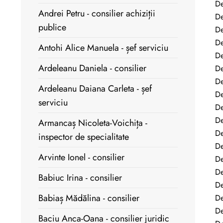
De
Andrei Petru - consilier achiziții
De
publice
De
De
Antohi Alice Manuela - șef serviciu
De
Ardeleanu Daniela - consilier
De
De
Ardeleanu Daiana Carleta - șef
De
serviciu
De
De
Armancaș Nicoleta-Voichița -
De
inspector de specialitate
De
Arvinte Ionel - consilier
De
De
Babiuc Irina - consilier
De
Babiaș Mădălina - consilier
De
De
Baciu Anca-Oana - consilier juridic