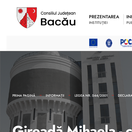
PREZENTAREA
IN
INSTITUȚIEI
PU
PRIMA PAGINĂ
INFORMAȚII
LEGEA NR. 544/2001
DECLARAȚ
Gireadă Mihaela - c