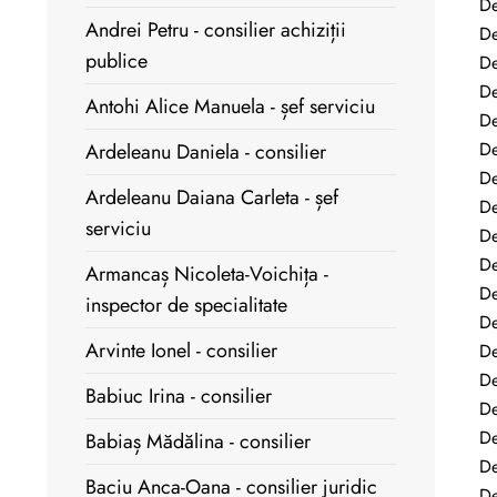
De
Andrei Petru - consilier achiziții
De
publice
De
De
Antohi Alice Manuela - șef serviciu
De
De
Ardeleanu Daniela - consilier
De
Ardeleanu Daiana Carleta - șef
De
serviciu
De
De
Armancaș Nicoleta-Voichița -
De
inspector de specialitate
De
Arvinte Ionel - consilier
De
De
Babiuc Irina - consilier
De
De
Babiaș Mădălina - consilier
De
Baciu Anca-Oana - consilier juridic
De