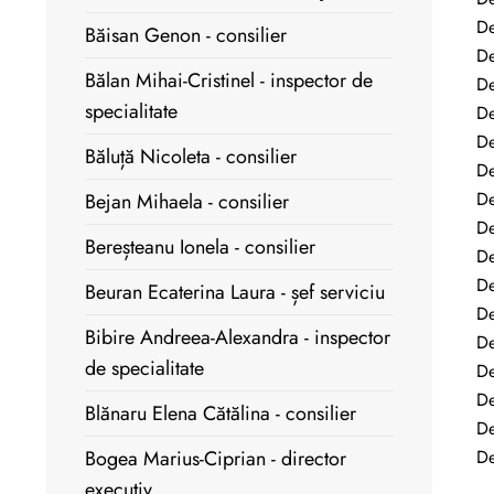
De
Băisan Genon - consilier
De
Bălan Mihai-Cristinel - inspector de
De
specialitate
De
De
Băluță Nicoleta - consilier
De
De
Bejan Mihaela - consilier
De
Bereșteanu Ionela - consilier
De
De
Beuran Ecaterina Laura - șef serviciu
De
Bibire Andreea-Alexandra - inspector
De
de specialitate
De
De
Blănaru Elena Cătălina - consilier
De
Bogea Marius-Ciprian - director
De
executiv