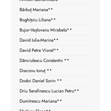
Bărbuț Mariana**
Boghițoiu Liliana**
Bujor-Vașlovanu Mirabela**
David Iulia-Marina**
David Petre Viorel**
Dănciulescu Constantin **
Diaconu Ionuț **
Dodoi Daniel Sorin **
Driu Serafinescu Lucian Petru**
Dumitrescu Mariana**