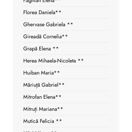
Făghian Elena**
Florea Daniela**
Ghervase Gabriela **
Gireadă Cornelia**
Grapă Elena **
Herea Mihaela-Nicoleta **
Huiban Maria**
Măriuță Gabriel**
Mitrofan Elena**
Mitruți Mariana**
Mutică Felicia **