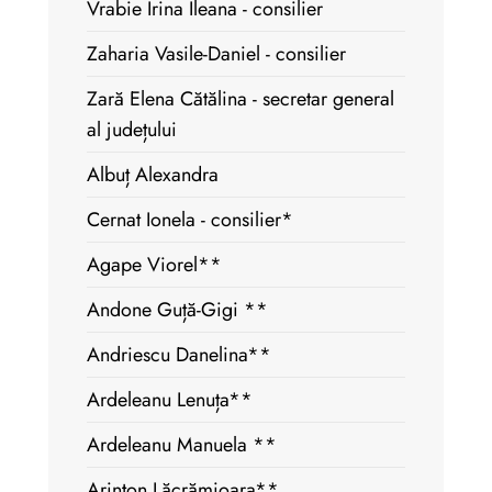
Vrabie Irina Ileana - consilier
Zaharia Vasile-Daniel - consilier
Zară Elena Cătălina - secretar general
al județului
Albuț Alexandra
Cernat Ionela - consilier*
Agape Viorel**
Andone Guță-Gigi **
Andriescu Danelina**
Ardeleanu Lenuța**
Ardeleanu Manuela **
Arinton Lăcrămioara**