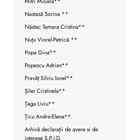
Mitri Mioara**
Nastasă Sorina **
Năstac Tamara Cristina**
Nuțu Viorel-Petrică **
Popa Gina**
Popescu Adrian**
Pravăț Silviu Ionel**
Șiler Cristinela**
Țaga Liviu**
Țicu Andra-Elena**
Arhivă declarații de avere si de
interese S.P.J.D.