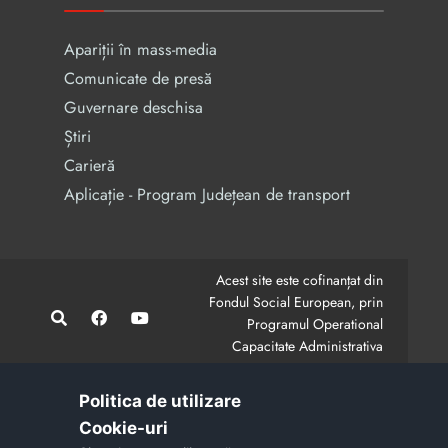
Apariții în mass-media
Comunicate de presă
Guvernare deschisa
Știri
Carieră
Aplicație - Program Județean de transport
Acest site este cofinanțat din
Fondul Social European, prin
Programul Operational
Capacitate Administrativa
2014-2020.
CodMySmis/Sipoca: 128880/652;
www.fonduri-ue.ro
,
Politica de utilizare
www.poca.ro
Cookie-uri‎
Conținutul acestui site web nu reprezintă în mod