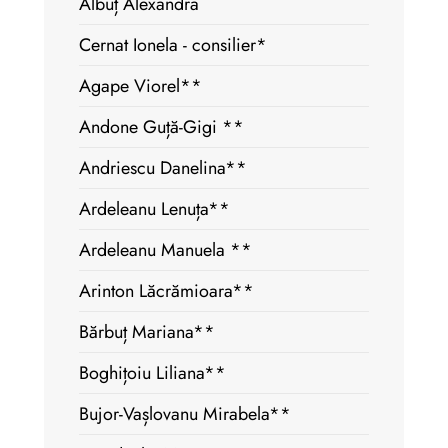
Albuț Alexandra
Cernat Ionela - consilier*
Agape Viorel**
Andone Guță-Gigi **
Andriescu Danelina**
Ardeleanu Lenuța**
Ardeleanu Manuela **
Arinton Lăcrămioara**
Bărbuț Mariana**
Boghițoiu Liliana**
Bujor-Vașlovanu Mirabela**