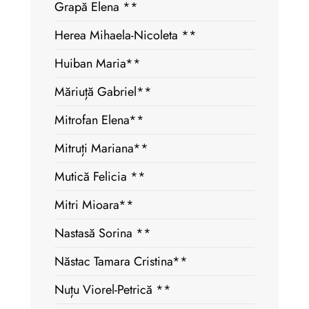
Grapă Elena **
Herea Mihaela-Nicoleta **
Huiban Maria**
Măriuță Gabriel**
Mitrofan Elena**
Mitruți Mariana**
Mutică Felicia **
Mitri Mioara**
Nastasă Sorina **
Năstac Tamara Cristina**
Nuțu Viorel-Petrică **