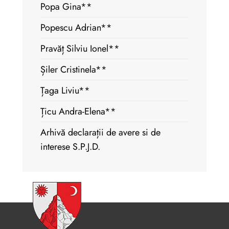
Popa Gina**
Popescu Adrian**
Pravăț Silviu Ionel**
Șiler Cristinela**
Țaga Liviu**
Țicu Andra-Elena**
Arhivă declarații de avere si de
interese S.P.J.D.