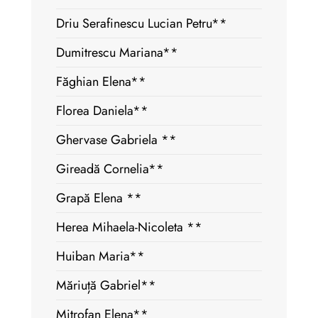
Driu Serafinescu Lucian Petru**
Dumitrescu Mariana**
Făghian Elena**
Florea Daniela**
Ghervase Gabriela **
Gireadă Cornelia**
Grapă Elena **
Herea Mihaela-Nicoleta **
Huiban Maria**
Măriuță Gabriel**
Mitrofan Elena**