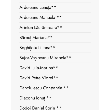
Ardeleanu Lenuța**
Ardeleanu Manuela **
Arinton Lăcrămioara**
Bărbuț Mariana**
Boghițoiu Liliana**
Bujor-Vașlovanu Mirabela**
David Iulia-Marina**
David Petre Viorel**
Dănciulescu Constantin **
Diaconu Ionuț **
Dodoi Daniel Sorin **