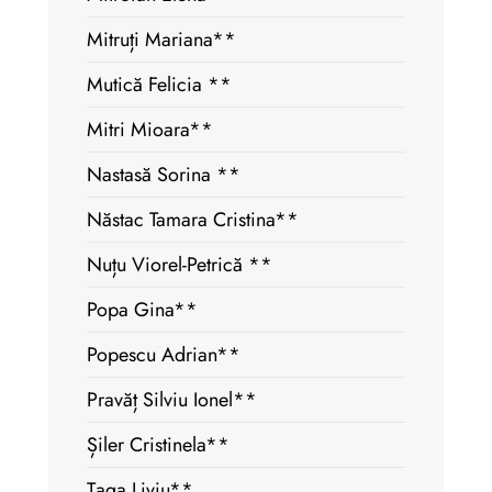
Mitruți Mariana**
Mutică Felicia **
Mitri Mioara**
Nastasă Sorina **
Năstac Tamara Cristina**
Nuțu Viorel-Petrică **
Popa Gina**
Popescu Adrian**
Pravăț Silviu Ionel**
Șiler Cristinela**
Țaga Liviu**