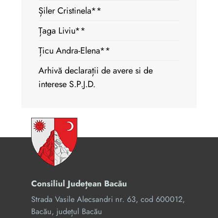
Șiler Cristinela**
Țaga Liviu**
Țicu Andra-Elena**
Arhivă declarații de avere si de
interese S.P.J.D.
Consiliul Județean Bacău
Strada Vasile Alecsandri nr. 63, cod 600012,
Bacău, județul Bacău