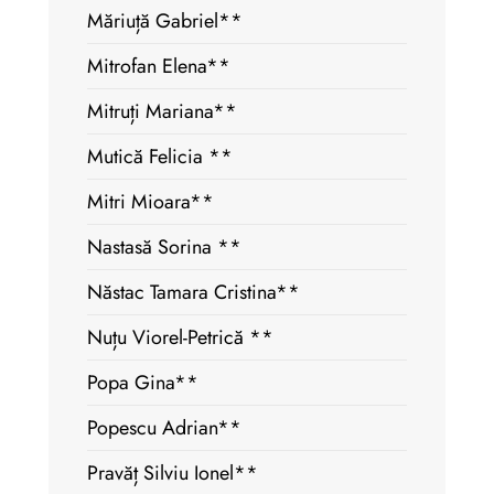
Măriuță Gabriel**
Mitrofan Elena**
Mitruți Mariana**
Mutică Felicia **
Mitri Mioara**
Nastasă Sorina **
Năstac Tamara Cristina**
Nuțu Viorel-Petrică **
Popa Gina**
Popescu Adrian**
Pravăț Silviu Ionel**