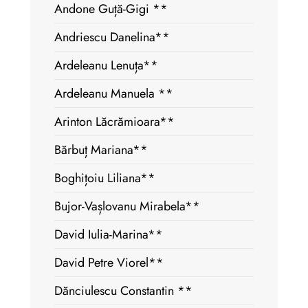
Andone Guță-Gigi **
Andriescu Danelina**
Ardeleanu Lenuța**
Ardeleanu Manuela **
Arinton Lăcrămioara**
Bărbuț Mariana**
Boghițoiu Liliana**
Bujor-Vașlovanu Mirabela**
David Iulia-Marina**
David Petre Viorel**
Dănciulescu Constantin **