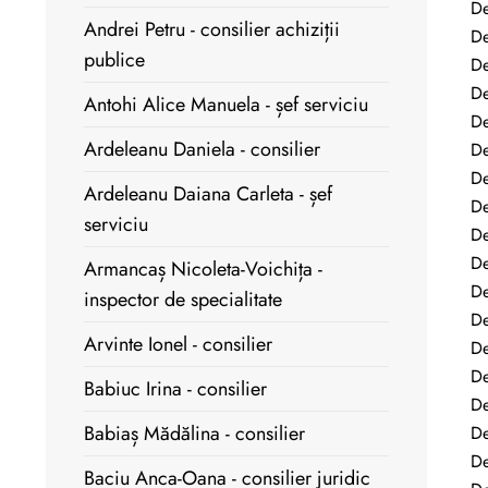
De
Andrei Petru - consilier achiziții
De
publice
De
De
Antohi Alice Manuela - șef serviciu
De
Ardeleanu Daniela - consilier
De
De
Ardeleanu Daiana Carleta - șef
De
serviciu
De
De
Armancaș Nicoleta-Voichița -
De
inspector de specialitate
De
Arvinte Ionel - consilier
De
De
Babiuc Irina - consilier
De
Babiaș Mădălina - consilier
De
De
Baciu Anca-Oana - consilier juridic