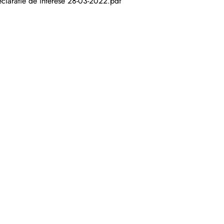
claratie de interese 28-03-2022.pdf