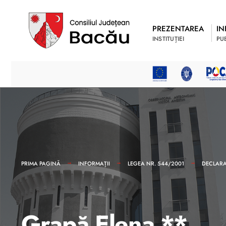
PREZENTAREA
IN
INSTITUȚIEI
PU
PRIMA PAGINĂ
INFORMAȚII
LEGEA NR. 544/2001
DECLARAȚ
Grapă Elena **