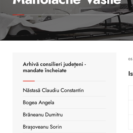
05
Arhivă consilieri județeni -
mandate încheiate
I
Năstasă Claudiu Constantin
Bogea Angela
Brăneanu Dumitru
Brașoveanu Sorin