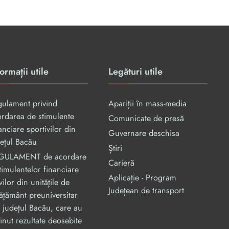
ormații utile
Legături utile
gulament privind
Apariții în mass-media
rdarea de stimulente
Comunicate de presă
anciare sportivilor din
Guvernare deschisa
ețul Bacău
Știri
GULAMENT de acordare
Carieră
timulentelor financiare
Aplicație - Program
vilor din unităţile de
Județean de transport
ăţământ preuniversitar
 judeţul Bacău, care au
inut rezultate deosebite