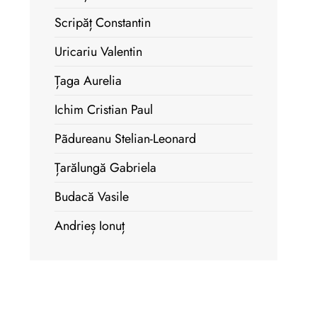
Scripăț Constantin
Uricariu Valentin
Țaga Aurelia
Ichim Cristian Paul
Pãdureanu Stelian-Leonard
Țarălungă Gabriela
Budacă Vasile
Andrieș Ionuț