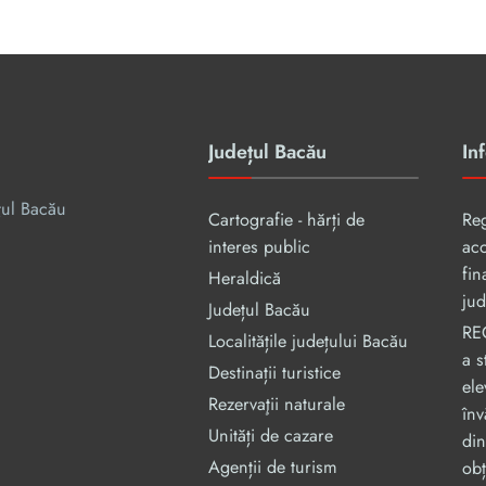
Județul Bacău
Inf
țul Bacău
Cartografie - hărți de
Re
interes public
aco
fin
Heraldică
jud
Județul Bacău
RE
Localitățile județului Bacău
a s
Destinații turistice
ele
Rezervaţii naturale
înv
Unități de cazare
din
Agenții de turism
obț