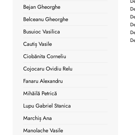
De
Bejan Gheorghe
De
De
Belceanu Gheorghe
De
Busuioc Vasilica
De
De
Cautiș Vasile
Ciobãnita Corneliu
Cojocaru Ovidiu Relu
Fanaru Alexandru
Mihăilă Petrică
Lupu Gabriel Stanica
Marchiș Ana
Manolache Vasile