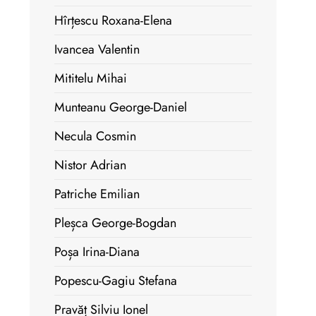
Hîrțescu Roxana-Elena
Ivancea Valentin
Mititelu Mihai
Munteanu George-Daniel
Necula Cosmin
Nistor Adrian
Patriche Emilian
Pleșca George-Bogdan
Poșa Irina-Diana
Popescu-Gagiu Stefana
Pravăț Silviu Ionel