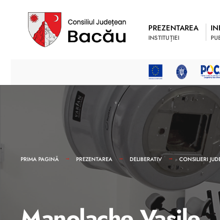
PREZENTAREA
IN
INSTITUȚIEI
PU
PRIMA PAGINĂ
PREZENTAREA
DELIBERATIV
CONSILIERI JUD
Manolache Vasile