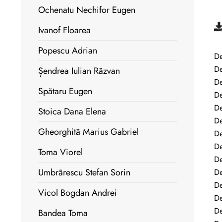
Ochenatu Nechifor Eugen
Ivanof Floarea
Popescu Adrian
De
De
Șendrea Iulian Răzvan
De
Spãtaru Eugen
De
De
Stoica Dana Elena
De
Gheorghitã Marius Gabriel
De
De
Toma Viorel
De
Umbrãrescu Stefan Sorin
De
De
Vicol Bogdan Andrei
De
De
Bandea Toma