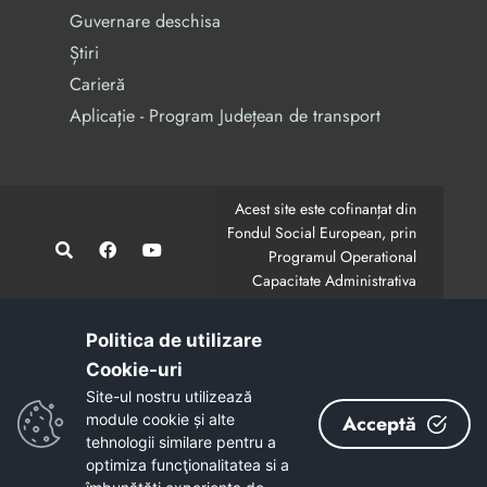
Guvernare deschisa
Știri
Carieră
Aplicație - Program Județean de transport
Acest site este cofinanțat din
Fondul Social European, prin
Programul Operational
Capacitate Administrativa
2014-2020.
CodMySmis/Sipoca: 128880/652;
www.fonduri-ue.ro
,
Politica de utilizare
www.poca.ro
Cookie-uri‎
Conținutul acestui site web nu reprezintă în mod
Site-ul nostru utilizează
obligatoriu poziția oficială a Uniunii Europene.
module cookie și alte
Acceptă
Întreaga responsabilitate asupra corectitudinii și
tehnologii similare pentru a
coerenței informațiilor prezentate revine inițiatorilor site-
optimiza funcţionalitatea si a
ului web.