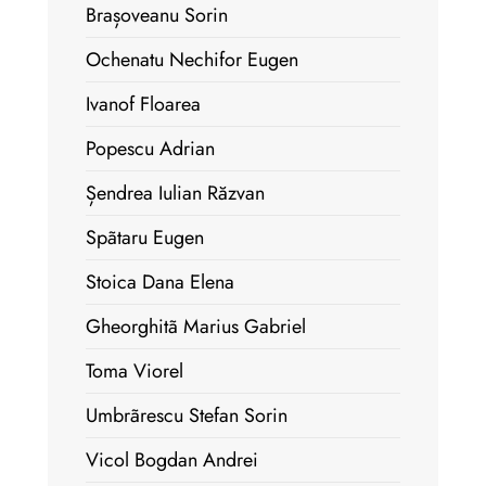
Brașoveanu Sorin
Ochenatu Nechifor Eugen
Ivanof Floarea
Popescu Adrian
Șendrea Iulian Răzvan
Spãtaru Eugen
Stoica Dana Elena
Gheorghitã Marius Gabriel
Toma Viorel
Umbrãrescu Stefan Sorin
Vicol Bogdan Andrei