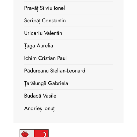
Pravăț Silviu Ionel
Scripăț Constantin
Uricariu Valentin
Țaga Aurelia
Ichim Cristian Paul
Pãdureanu Stelian-Leonard
Țarălungă Gabriela
Budacă Vasile
Andrieș Ionuț