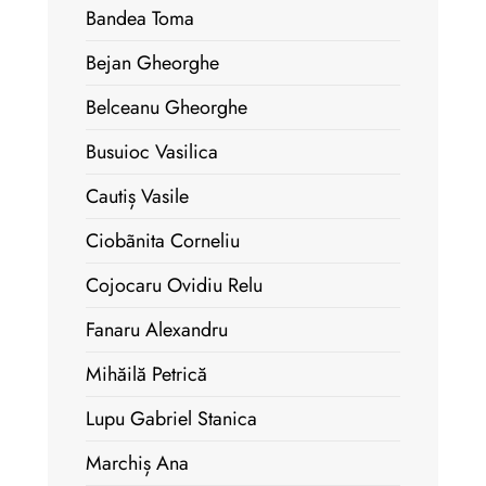
Bandea Toma
Bejan Gheorghe
Belceanu Gheorghe
Busuioc Vasilica
Cautiș Vasile
Ciobãnita Corneliu
Cojocaru Ovidiu Relu
Fanaru Alexandru
Mihăilă Petrică
Lupu Gabriel Stanica
Marchiș Ana