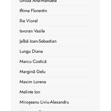
Groza Ana-Manuela
Iftime Florentin
Ilie Viorel
Isvoran Vasile
Jalbă Ioan-Sebastian
Lungu Diana
Marcu Costicã
Margină Gelu
Maxim Lorena
Melinte Ion
Miroșeanu Liviu-Alexandru