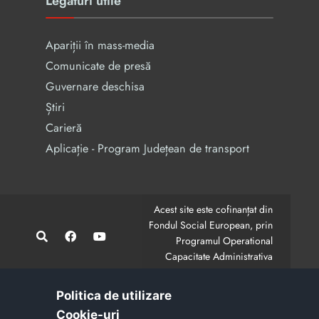
Legături utile
Apariții în mass-media
Comunicate de presă
Guvernare deschisa
Știri
Carieră
Aplicație - Program Județean de transport
Acest site este cofinanțat din
Fondul Social European, prin
Programul Operational
Capacitate Administrativa
2014-2020.
CodMySmis/Sipoca: 128880/652;
www.fonduri-ue.ro
,
Politica de utilizare
www.poca.ro
Cookie-uri‎