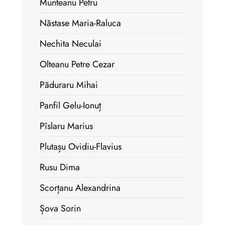
Munteanu Petru
Năstase Maria-Raluca
Nechita Neculai
Olteanu Petre Cezar
Păduraru Mihai
Panfil Gelu-Ionuț
Pîslaru Marius
Plutașu Ovidiu-Flavius
Rusu Dima
Scorțanu Alexandrina
Șova Sorin