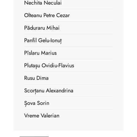
Nechita Neculai
Olteanu Petre Cezar
Păduraru Mihai
Panfil Gelu-Ionuț
Pîslaru Marius
Plutașu Ovidiu-Flavius
Rusu Dima
Scorțanu Alexandrina
Șova Sorin
Vreme Valerian