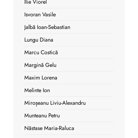
Ilie Viorel
Isvoran Vasile
Jalbă Ioan-Sebastian
Lungu Diana
Marcu Costicã
Margină Gelu
Maxim Lorena
Melinte Ion
Miroșeanu Liviu-Alexandru
Munteanu Petru
Năstase Maria-Raluca