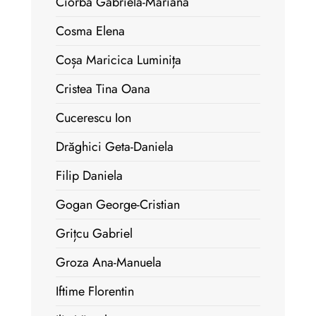
Ciorbă Gabriela-Mariana
Cosma Elena
Coșa Maricica Luminița
Cristea Tina Oana
Cucerescu Ion
Drăghici Geta-Daniela
Filip Daniela
Gogan George-Cristian
Grițcu Gabriel
Groza Ana-Manuela
Iftime Florentin