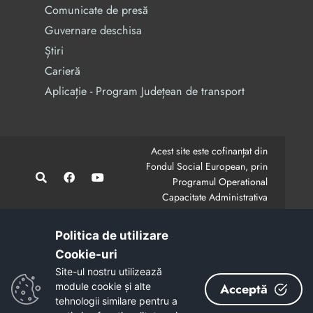
Comunicate de presă
Guvernare deschisa
Știri
Carieră
Aplicație - Program Județean de transport
Acest site este cofinanțat din
Fondul Social European, prin
Programul Operational
Capacitate Administrativa
2014-2020.
CodMySmis/Sipoca: 128880/652;
www.fonduri-ue.ro
,
Politica de utilizare
www.poca.ro
Cookie-uri‎
Conținutul acestui site web nu reprezintă în mod
Site-ul nostru utilizează
obligatoriu poziția oficială a Uniunii Europene.
module cookie și alte
Acceptă
Întreaga responsabilitate asupra corectitudinii și
tehnologii similare pentru a
coerenței informațiilor prezentate revine inițiatorilor site-