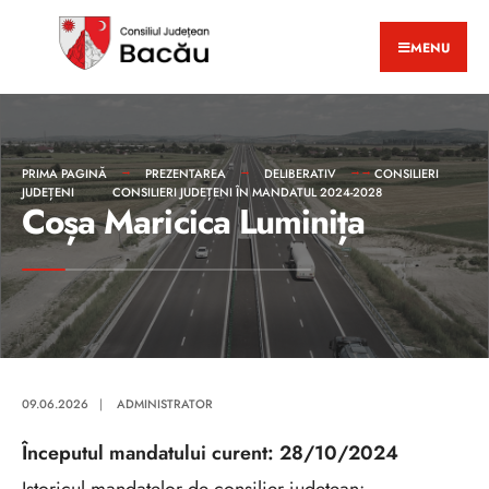
MENU
PRIMA PAGINĂ
PREZENTAREA
DELIBERATIV
CONSILIERI
JUDEȚENI
CONSILIERI JUDEȚENI ÎN MANDATUL 2024-2028
Coșa Maricica Luminița
09.06.2026
|
ADMINISTRATOR
Începutul mandatului curent: 28/10/2024