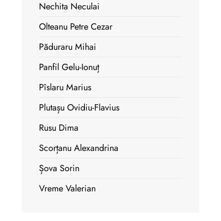
Nechita Neculai
Olteanu Petre Cezar
Păduraru Mihai
Panfil Gelu-Ionuț
Pîslaru Marius
Plutașu Ovidiu-Flavius
Rusu Dima
Scorțanu Alexandrina
Șova Sorin
Vreme Valerian