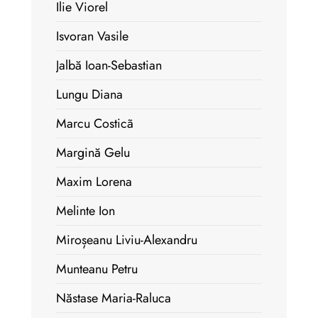
Ilie Viorel
Isvoran Vasile
Jalbă Ioan-Sebastian
Lungu Diana
Marcu Costicã
Margină Gelu
Maxim Lorena
Melinte Ion
Miroșeanu Liviu-Alexandru
Munteanu Petru
Năstase Maria-Raluca