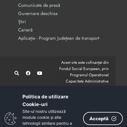
Comunicate de presă
Guvernare deschisa
Știri
Carieră
Aplicație - Program Județean de transport
Acest site este cofinanțat din
Fondul Social European, prin
Programul Operational
Capacitate Administrativa
2014-2020.
CodMySmis/Sipoca: 128880/652;
www.fonduri-ue.ro
,
Politica de utilizare
www.poca.ro
Cookie-uri‎
Conținutul acestui site web nu reprezintă în mod
Site-ul nostru utilizează
obligatoriu poziția oficială a Uniunii Europene.
module cookie și alte
Acceptă
Întreaga responsabilitate asupra corectitudinii și
tehnologii similare pentru a
coerenței informațiilor prezentate revine inițiatorilor site-