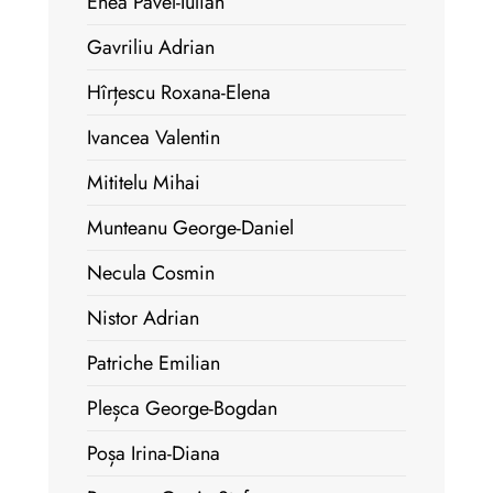
Enea Pavel-Iulian
Gavriliu Adrian
Hîrțescu Roxana-Elena
Ivancea Valentin
Mititelu Mihai
Munteanu George-Daniel
Necula Cosmin
Nistor Adrian
Patriche Emilian
Pleșca George-Bogdan
Poșa Irina-Diana