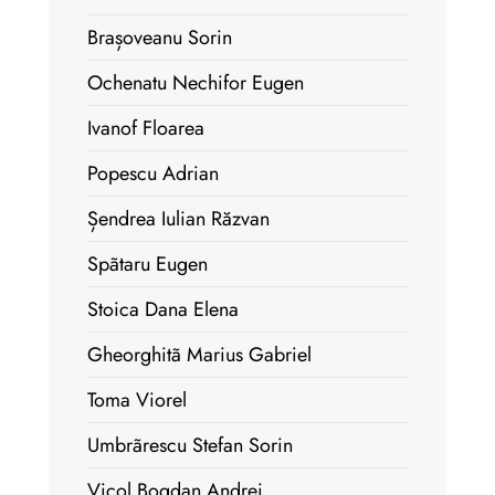
Brașoveanu Sorin
Ochenatu Nechifor Eugen
Ivanof Floarea
Popescu Adrian
Șendrea Iulian Răzvan
Spãtaru Eugen
Stoica Dana Elena
Gheorghitã Marius Gabriel
Toma Viorel
Umbrãrescu Stefan Sorin
Vicol Bogdan Andrei