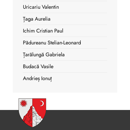
Uricariu Valentin
Țaga Aurelia
Ichim Cristian Paul
Pãdureanu Stelian-Leonard
Țarălungă Gabriela
Budacă Vasile
Andrieș Ionuț