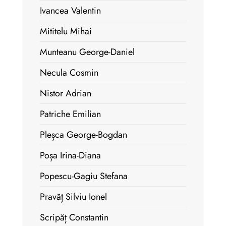
Ivancea Valentin
Mititelu Mihai
Munteanu George-Daniel
Necula Cosmin
Nistor Adrian
Patriche Emilian
Pleșca George-Bogdan
Poșa Irina-Diana
Popescu-Gagiu Stefana
Pravăț Silviu Ionel
Scripăț Constantin