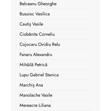
Belceanu Gheorghe
Busuioc Vasilica
Cautiș Vasile
Ciobãnita Corneliu
Cojocaru Ovidiu Relu
Fanaru Alexandru
Mihăilă Petrică
Lupu Gabriel Stanica
Marchiș Ana
Manolache Vasile
Mereacre Liliana