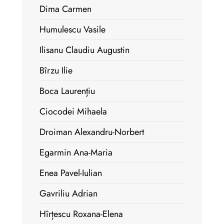
Dima Carmen
Humulescu Vasile
Ilisanu Claudiu Augustin
Bîrzu Ilie
Boca Laurențiu
Ciocodei Mihaela
Droiman Alexandru-Norbert
Egarmin Ana-Maria
Enea Pavel-Iulian
Gavriliu Adrian
Hîrțescu Roxana-Elena