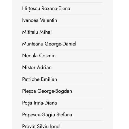
Hîrțescu Roxana-Elena
Ivancea Valentin
Mititelu Mihai
Munteanu George-Daniel
Necula Cosmin
Nistor Adrian
Patriche Emilian
Pleșca George-Bogdan
Poșa Irina-Diana
Popescu-Gagiu Stefana
Pravăț Silviu Ionel