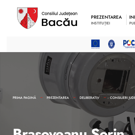
PREZENTAREA
IN
INSTITUȚIEI
PU
PRIMA PAGINĂ
PREZENTAREA
DELIBERATIV
CONSILIERI JUD
Brașoveanu Sorin