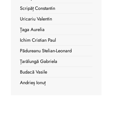
Scripăț Constantin
Uricariu Valentin
Țaga Aurelia
Ichim Cristian Paul
Pãdureanu Stelian-Leonard
Țarălungă Gabriela
Budacă Vasile
Andrieș Ionuț