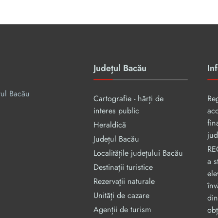
Județul Bacău
Inf
țul Bacău
Cartografie - hărți de
Re
interes public
aco
fin
Heraldică
jud
Județul Bacău
RE
Localitățile județului Bacău
a s
Destinații turistice
ele
Rezervaţii naturale
înv
Unități de cazare
din
Agenții de turism
obț