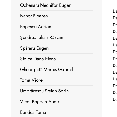
Ochenatu Nechifor Eugen
De
Ivanof Floarea
De
De
Popescu Adrian
De
Șendrea Iulian Răzvan
De
De
Spãtaru Eugen
De
Stoica Dana Elena
De
De
Gheorghitã Marius Gabriel
De
De
Toma Viorel
De
Umbrãrescu Stefan Sorin
De
De
Vicol Bogdan Andrei
Bandea Toma