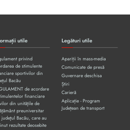
ormații utile
Legături utile
gulament privind
Apariții în mass-media
rdarea de stimulente
Comunicate de presă
anciare sportivilor din
Guvernare deschisa
ețul Bacău
Știri
GULAMENT de acordare
Carieră
timulentelor financiare
Aplicație - Program
vilor din unităţile de
Județean de transport
ăţământ preuniversitar
 judeţul Bacău, care au
inut rezultate deosebite