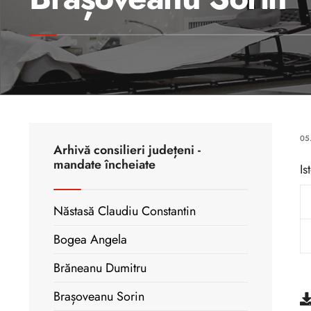
05
Arhivă consilieri județeni -
mandate încheiate
Is
Năstasă Claudiu Constantin
Bogea Angela
Brăneanu Dumitru
Brașoveanu Sorin