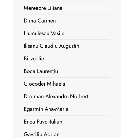
Mereacre Liliana
Dima Carmen
Humulescu Vasile
Ilisanu Claudiu Augustin
Bîrzu Ilie
Boca Laurențiu
Ciocodei Mihaela
Droiman Alexandru-Norbert
Egarmin Ana-Maria
Enea Pavel-Iulian
Gavriliu Adrian