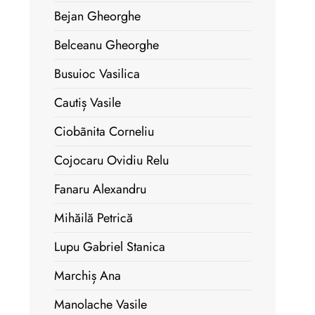
Bejan Gheorghe
Belceanu Gheorghe
Busuioc Vasilica
Cautiș Vasile
Ciobãnita Corneliu
Cojocaru Ovidiu Relu
Fanaru Alexandru
Mihăilă Petrică
Lupu Gabriel Stanica
Marchiș Ana
Manolache Vasile