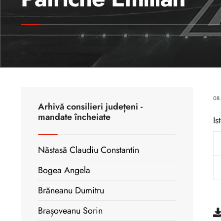
08
Arhivă consilieri județeni -
mandate încheiate
Is
Năstasă Claudiu Constantin
Bogea Angela
Brăneanu Dumitru
Brașoveanu Sorin