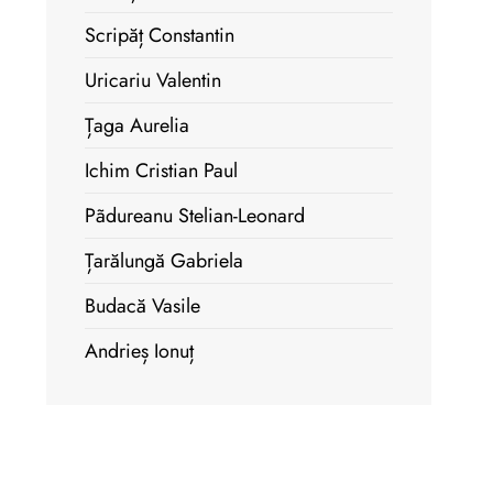
Scripăț Constantin
Uricariu Valentin
Țaga Aurelia
Ichim Cristian Paul
Pãdureanu Stelian-Leonard
Țarălungă Gabriela
Budacă Vasile
Andrieș Ionuț