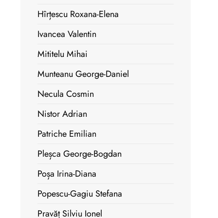
Hîrțescu Roxana-Elena
Ivancea Valentin
Mititelu Mihai
Munteanu George-Daniel
Necula Cosmin
Nistor Adrian
Patriche Emilian
Pleșca George-Bogdan
Poșa Irina-Diana
Popescu-Gagiu Stefana
Pravăț Silviu Ionel