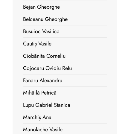
Bejan Gheorghe
Belceanu Gheorghe
Busuioc Vasilica
Cautiș Vasile
Ciobãnita Corneliu
Cojocaru Ovidiu Relu
Fanaru Alexandru
Mihăilă Petrică
Lupu Gabriel Stanica
Marchiș Ana
Manolache Vasile