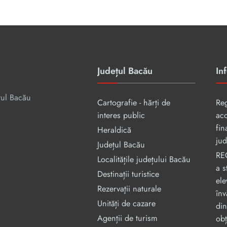
Județul Bacău
Inf
țul Bacău
Cartografie - hărți de
Re
interes public
aco
fin
Heraldică
jud
Județul Bacău
RE
Localitățile județului Bacău
a s
Destinații turistice
ele
Rezervaţii naturale
înv
Unități de cazare
din
Agenții de turism
obț