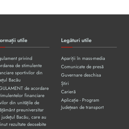
ormații utile
Legături utile
gulament privind
Apariții în mass-media
rdarea de stimulente
Comunicate de presă
anciare sportivilor din
Guvernare deschisa
ețul Bacău
Știri
GULAMENT de acordare
Carieră
timulentelor financiare
Aplicație - Program
vilor din unităţile de
Județean de transport
ăţământ preuniversitar
 judeţul Bacău, care au
inut rezultate deosebite