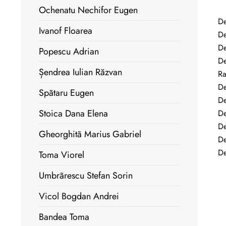
Ochenatu Nechifor Eugen
De
Ivanof Floarea
De
De
Popescu Adrian
De
Șendrea Iulian Răzvan
Ra
De
Spãtaru Eugen
De
Stoica Dana Elena
De
De
Gheorghitã Marius Gabriel
De
De
Toma Viorel
Umbrãrescu Stefan Sorin
Vicol Bogdan Andrei
Bandea Toma