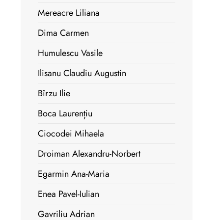
Mereacre Liliana
Dima Carmen
Humulescu Vasile
Ilisanu Claudiu Augustin
Bîrzu Ilie
Boca Laurențiu
Ciocodei Mihaela
Droiman Alexandru-Norbert
Egarmin Ana-Maria
Enea Pavel-Iulian
Gavriliu Adrian