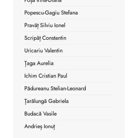
Poșa Irina-Diana
Popescu-Gagiu Stefana
Pravăț Silviu Ionel
Scripăț Constantin
Uricariu Valentin
Țaga Aurelia
Ichim Cristian Paul
Pãdureanu Stelian-Leonard
Țarălungă Gabriela
Budacă Vasile
Andrieș Ionuț