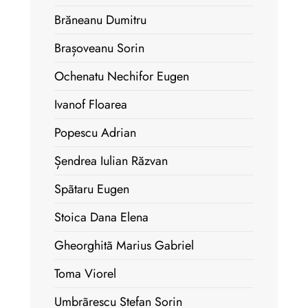
Brăneanu Dumitru
Brașoveanu Sorin
Ochenatu Nechifor Eugen
Ivanof Floarea
Popescu Adrian
Șendrea Iulian Răzvan
Spãtaru Eugen
Stoica Dana Elena
Gheorghitã Marius Gabriel
Toma Viorel
Umbrãrescu Stefan Sorin