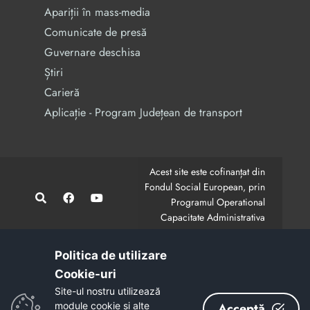
Apariții în mass-media
Comunicate de presă
Guvernare deschisa
Știri
Carieră
Aplicație - Program Județean de transport
Acest site este cofinanțat din
Fondul Social European, prin
Programul Operational
Capacitate Administrativa
2014-2020.
CodMySmis/Sipoca: 128880/652;
www.fonduri-ue.ro
,
Politica de utilizare
www.poca.ro
Cookie-uri‎
Conținutul acestui site web nu reprezintă în mod
Site-ul nostru utilizează
obligatoriu poziția oficială a Uniunii Europene.
module cookie și alte
Acceptă
Întreaga responsabilitate asupra corectitudinii și