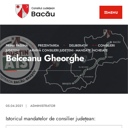
MENU
PRIMA PAGINĂ
PREZENTAREA
DELIBERATIV
CONSILIERI
JUDEȚENI
ARHIVĂ CONSILIERI JUDEȚENI - MANDATE ÎNCHEIATE
Belceanu Gheorghe
05.04.2021
|
ADMINISTRATOR
Istoricul mandatelor de consilier județean: