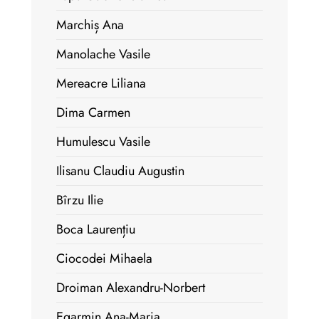
Marchiș Ana
Manolache Vasile
Mereacre Liliana
Dima Carmen
Humulescu Vasile
Ilisanu Claudiu Augustin
Bîrzu Ilie
Boca Laurențiu
Ciocodei Mihaela
Droiman Alexandru-Norbert
Egarmin Ana-Maria