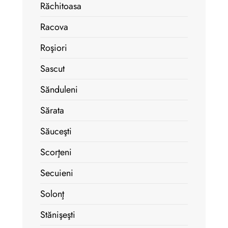
Răchitoasa
Racova
Roşiori
Sascut
Sănduleni
Sărata
Săuceşti
Scorţeni
Secuieni
Solonţ
Stănişeşti