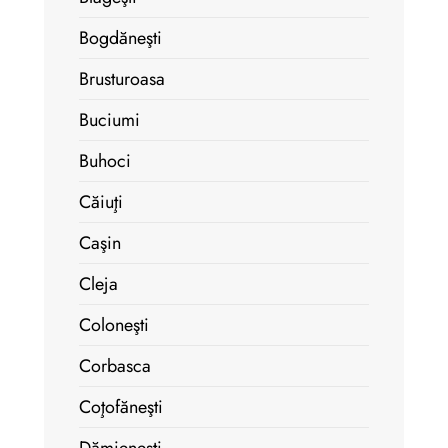
Bogdăneşti
Brusturoasa
Buciumi
Buhoci
Căiuţi
Caşin
Cleja
Coloneşti
Corbasca
Coţofăneşti