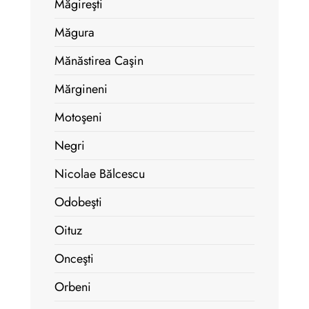
Măgireşti
Măgura
Mănăstirea Caşin
Mărgineni
Motoşeni
Negri
Nicolae Bălcescu
Odobeşti
Oituz
Onceşti
Orbeni