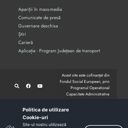
Apariții în mass-media
Comunicate de presă
Guvernare deschisa
Știri
Carieră
Aplicație - Program Județean de transport
Acest site este cofinanțat din
Fondul Social European, prin
Programul Operational
Capacitate Administrativa
2014-2020.
CodMySmis/Sipoca: 128880/652;
www.fonduri-ue.ro
,
Politica de utilizare
www.poca.ro
Cookie-uri‎
Conținutul acestui site web nu reprezintă în mod
Site-ul nostru utilizează
obligatoriu poziția oficială a Uniunii Europene.