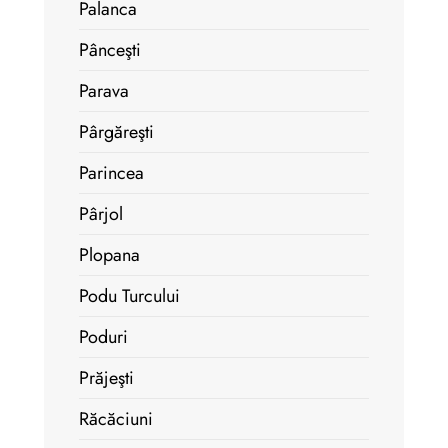
Palanca
Pânceşti
Parava
Pârgăreşti
Parincea
Pârjol
Plopana
Podu Turcului
Poduri
Prăjeşti
Răcăciuni