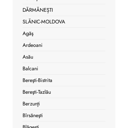
DĂRMĂNEȘTI
SLĂNIC-MOLDOVA
Agăş
Ardeoani
Asău
Balcani
Bereşti-Bistrita
Bereşti-Tazlău
Berzunţi
Bîrsăneşti
Blăgeşti