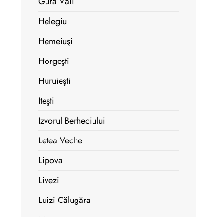
Gura Văii
Helegiu
Hemeiuşi
Horgeşti
Huruieşti
Iteşti
Izvorul Berheciului
Letea Veche
Lipova
Livezi
Luizi Călugăra