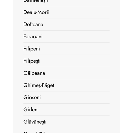
Dămieneşti
Dealu-Morii
Dofteana
Faraoani
Filipeni
Filipeşti
Găiceana
Ghimeş-Făget
Gioseni
Gîrleni
Glăvăneşti