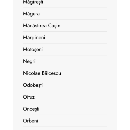
Măgireşti
Măgura
Mănăstirea Caşin
Mărgineni
Motoşeni
Negri
Nicolae Bălcescu
Odobeşti
Oituz
Onceşti
Orbeni