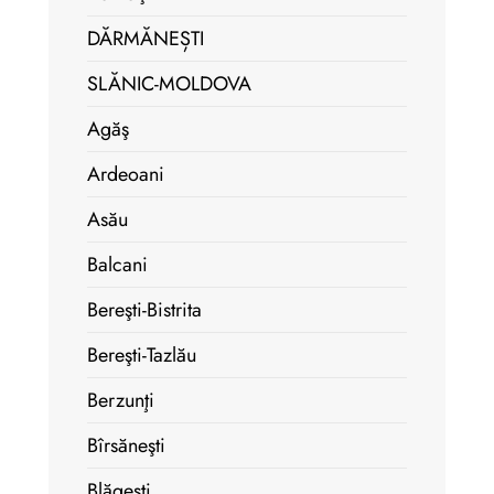
DĂRMĂNEȘTI
SLĂNIC-MOLDOVA
Agăş
Ardeoani
Asău
Balcani
Bereşti-Bistrita
Bereşti-Tazlău
Berzunţi
Bîrsăneşti
Blăgeşti