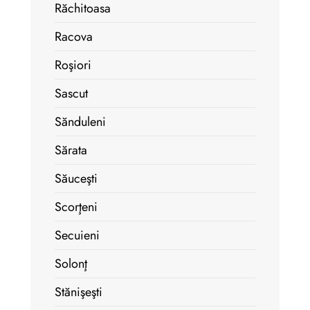
Răchitoasa
Racova
Roşiori
Sascut
Sănduleni
Sărata
Săuceşti
Scorţeni
Secuieni
Solonţ
Stănişeşti