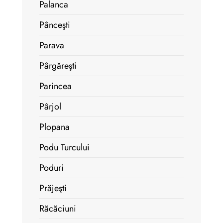
Palanca
Pânceşti
Parava
Pârgăreşti
Parincea
Pârjol
Plopana
Podu Turcului
Poduri
Prăjeşti
Răcăciuni