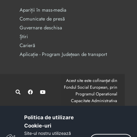
Apariții în mass-media
Comunicate de presă
Guvernare deschisa
Știri
Carieră
Aplicație - Program Județean de transport
Acest site este cofinanțat din
Fondul Social European, prin
Programul Operational
Capacitate Administrativa
2014-2020.
CodMySmis/Sipoca: 128880/652;
www.fonduri-ue.ro
,
Politica de utilizare
www.poca.ro
Cookie-uri‎
Conținutul acestui site web nu reprezintă în mod
Site-ul nostru utilizează
obligatoriu poziția oficială a Uniunii Europene.