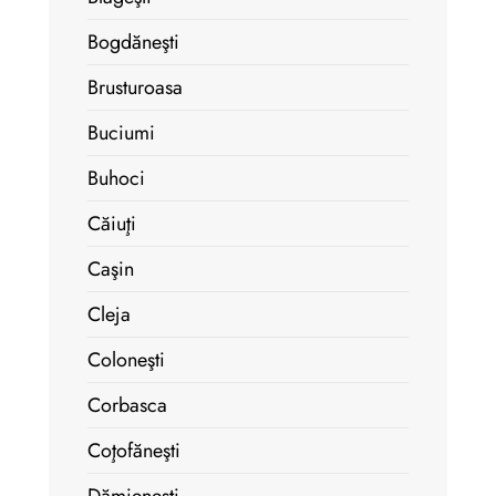
Bogdăneşti
Brusturoasa
Buciumi
Buhoci
Căiuţi
Caşin
Cleja
Coloneşti
Corbasca
Coţofăneşti