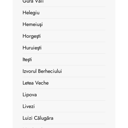
Gura Văii
Helegiu
Hemeiuşi
Horgeşti
Huruieşti
Iteşti
Izvorul Berheciului
Letea Veche
Lipova
Livezi
Luizi Călugăra