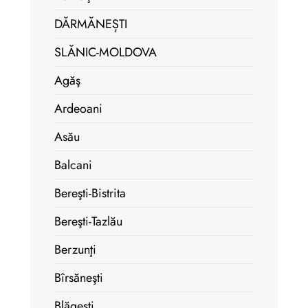
DĂRMĂNEȘTI
SLĂNIC-MOLDOVA
Agăş
Ardeoani
Asău
Balcani
Bereşti-Bistrita
Bereşti-Tazlău
Berzunţi
Bîrsăneşti
Blăgeşti