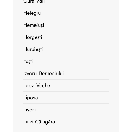
Gura Văii
Helegiu
Hemeiuşi
Horgeşti
Huruieşti
Iteşti
Izvorul Berheciului
Letea Veche
Lipova
Livezi
Luizi Călugăra