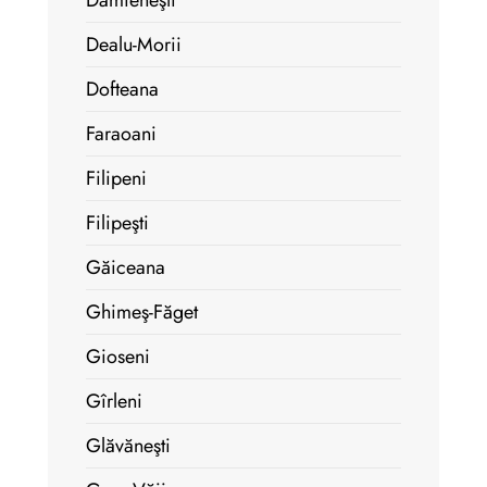
Dămieneşti
Dealu-Morii
Dofteana
Faraoani
Filipeni
Filipeşti
Găiceana
Ghimeş-Făget
Gioseni
Gîrleni
Glăvăneşti