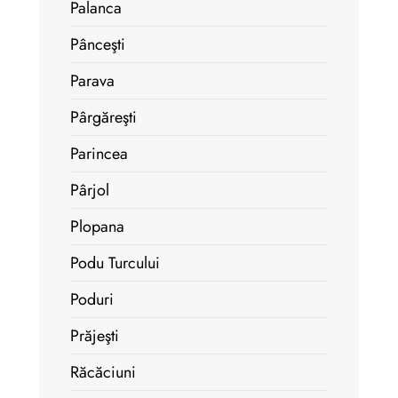
Palanca
Pânceşti
Parava
Pârgăreşti
Parincea
Pârjol
Plopana
Podu Turcului
Poduri
Prăjeşti
Răcăciuni