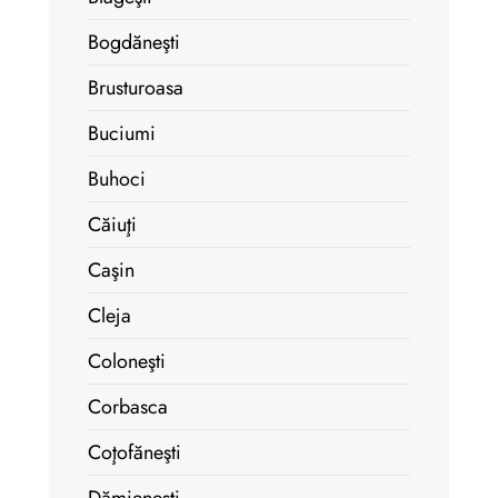
Bogdăneşti
Brusturoasa
Buciumi
Buhoci
Căiuţi
Caşin
Cleja
Coloneşti
Corbasca
Coţofăneşti