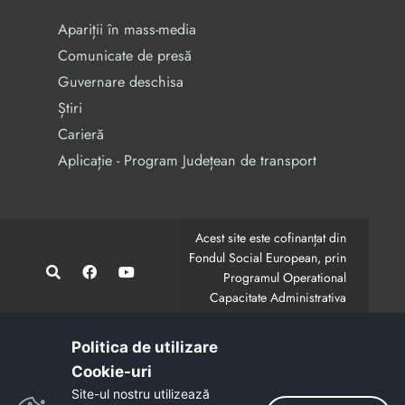
Apariții în mass-media
Comunicate de presă
Guvernare deschisa
Știri
Carieră
Aplicație - Program Județean de transport
Acest site este cofinanțat din
Fondul Social European, prin
Programul Operational
Capacitate Administrativa
2014-2020.
CodMySmis/Sipoca: 128880/652;
www.fonduri-ue.ro
,
Politica de utilizare
www.poca.ro
Cookie-uri‎
Conținutul acestui site web nu reprezintă în mod
Site-ul nostru utilizează
obligatoriu poziția oficială a Uniunii Europene.