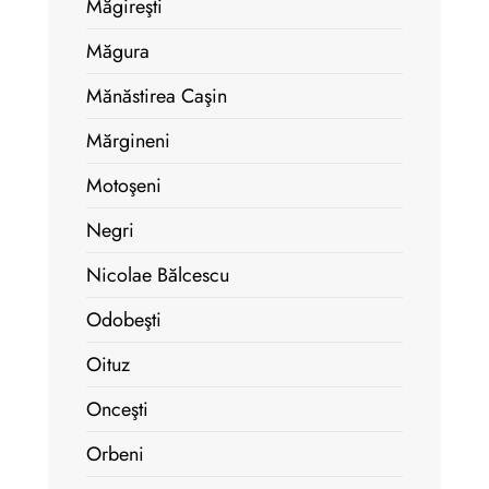
Măgireşti
Măgura
Mănăstirea Caşin
Mărgineni
Motoşeni
Negri
Nicolae Bălcescu
Odobeşti
Oituz
Onceşti
Orbeni