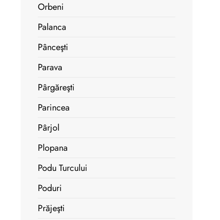
Orbeni
Palanca
Pânceşti
Parava
Pârgăreşti
Parincea
Pârjol
Plopana
Podu Turcului
Poduri
Prăjeşti