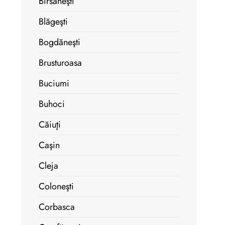
Bîrsăneşti
Blăgeşti
Bogdăneşti
Brusturoasa
Buciumi
Buhoci
Căiuţi
Caşin
Cleja
Coloneşti
Corbasca