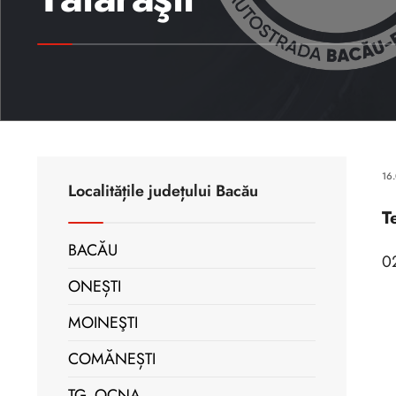
16
Localitățile județului Bacău
T
BACĂU
0
ONEȘTI
MOINEŞTI
COMĂNEȘTI
TG. OCNA