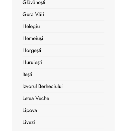
Glăvăneşti
Gura Văii
Helegiu
Hemeiuşi
Horgeşti
Huruieşti
Iteşti
Izvorul Berheciului
Letea Veche
Lipova
Livezi