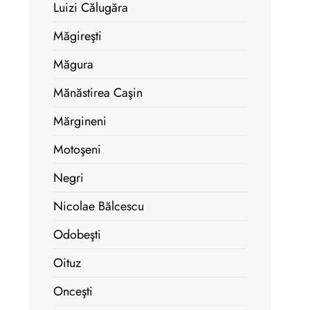
Luizi Călugăra
Măgireşti
Măgura
Mănăstirea Caşin
Mărgineni
Motoşeni
Negri
Nicolae Bălcescu
Odobeşti
Oituz
Onceşti