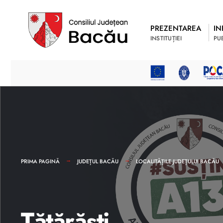
PREZENTAREA
IN
INSTITUȚIEI
PU
PRIMA PAGINĂ
JUDEȚUL BACĂU
LOCALITĂȚILE JUDEȚULUI BACĂU
Tătărăşti