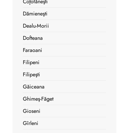
Coţofăneşti
Dămieneşti
Dealu-Morii
Dofteana
Faraoani
Filipeni
Filipeşti
Găiceana
Ghimeş-Făget
Gioseni
Gîrleni