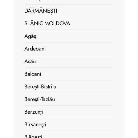
DĂRMĂNEȘTI
SLĂNIC-MOLDOVA
Agăş
Ardeoani
Asău
Balcani
Bereşti-Bistrita
Bereşti-Tazlău
Berzunţi
Bîrsăneşti
Blăgeşti