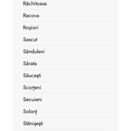
Răchitoasa
Racova
Roşiori
Sascut
Sănduleni
Sărata
Săuceşti
Scorţeni
Secuieni
Solonţ
Stănişeşti