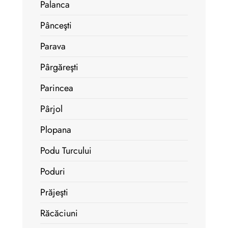
Palanca
Pânceşti
Parava
Pârgăreşti
Parincea
Pârjol
Plopana
Podu Turcului
Poduri
Prăjeşti
Răcăciuni