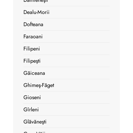
Dămieneşti
Dealu-Morii
Dofteana
Faraoani
Filipeni
Filipeşti
Găiceana
Ghimeş-Făget
Gioseni
Gîrleni
Glăvăneşti