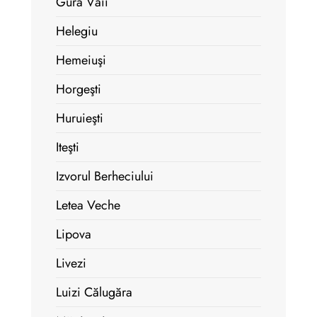
Gura Văii
Helegiu
Hemeiuşi
Horgeşti
Huruieşti
Iteşti
Izvorul Berheciului
Letea Veche
Lipova
Livezi
Luizi Călugăra