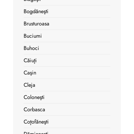
Bogdăneşti
Brusturoasa
Buciumi
Buhoci
Căiuţi
Caşin
Cleja
Coloneşti
Corbasca
Coţofăneşti