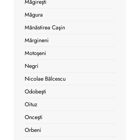
Măgireşti
Măgura
Mănăstirea Caşin
Mărgineni
Motoşeni
Negri
Nicolae Bălcescu
Odobeşti
Oituz
Onceşti
Orbeni