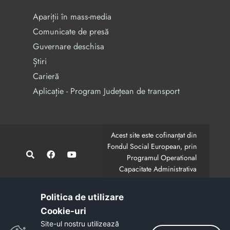
Apariții în mass-media
Comunicate de presă
Guvernare deschisa
Știri
Carieră
Aplicație - Program Județean de transport
Acest site este cofinanțat din
Fondul Social European, prin
Programul Operational
Capacitate Administrativa
2014-2020.
CodMySmis/Sipoca: 128880/652;
www.fonduri-ue.ro
,
Politica de utilizare
www.poca.ro
Cookie-uri‎
Conținutul acestui site web nu reprezintă în mod
Site-ul nostru utilizează
obligatoriu poziția oficială a Uniunii Europene.