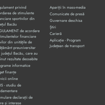
gulament privind
Apariții în mass-media
rdarea de stimulente
Comunicate de presă
anciare sportivilor din
Guvernare deschisa
ețul Bacău
Știri
GULAMENT de acordare
Carieră
timulentelor financiare
Aplicație - Program
vilor din unităţile de
Județean de transport
ăţământ preuniversitar
 judeţul Bacău, care au
inut rezultate deosebite
ograme informatice
et finanțe
vicii online
S - studiu de
ndamentare
mulare declarații de
re și interese