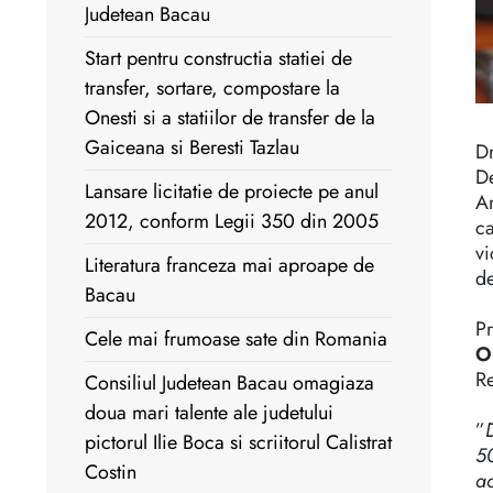
Judetean Bacau
Start pentru constructia statiei de
transfer, sortare, compostare la
Onesti si a statiilor de transfer de la
Gaiceana si Beresti Tazlau
Dr
De
Lansare licitatie de proiecte pe anul
Am
2012, conform Legii 350 din 2005
ca
vi
Literatura franceza mai aproape de
de
Bacau
Pr
Cele mai frumoase sate din Romania
Op
Re
Consiliul Judetean Bacau omagiaza
doua mari talente ale judetului
”
pictorul Ilie Boca si scriitorul Calistrat
50
Costin
ac