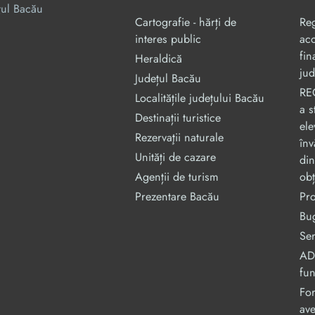
țul Bacău
Cartografie - hărți de
Re
interes public
aco
fin
Heraldică
jud
Județul Bacău
RE
Localitățile județului Bacău
a s
Destinații turistice
ele
Rezervaţii naturale
înv
Unități de cazare
din
Agenții de turism
obț
Prezentare Bacău
Pr
Bug
Ser
ADI
fu
For
ave