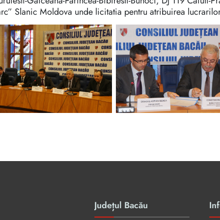
ruiesti-Gaiceana-Parincea-Bibiresti-Buhoci, DJ 119 Caiuti-Pr
rc” Slanic Moldova unde licitatia pentru atribuirea lucrarilo
Județul Bacău
Inf