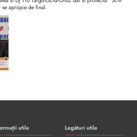
alea si DJ 116 Târgu-Ocna-Oituz dar si proiectul ”Schi
r se apropie de final.
ormații utile
Legături utile