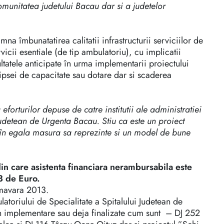
omunitatea judetului Bacau dar si a judetelor
na îmbunatatirea calitatii infrastructurii serviciilor de
vicii esentiale (de tip ambulatoriu), cu implicatii
ltatele anticipate în urma implementarii proiectului
ipsei de capacitate sau dotare dar si scaderea
orturilor depuse de catre institutii ale administratiei
 Judetean de Urgenta Bacau. Stiu ca este un proiect
 în egala masura sa reprezinte si un model de bune
in care asistenta financiara nerambursabila este
3 de Euro.
imavara 2013.
atoriului de Specialitate a Spitalului Judetean de
 în implementare sau deja finalizate cum sunt – DJ 252