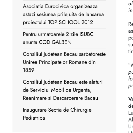
af
Asociatia Eurocivica organizeaza
în
astazi sesiunea prilejuita de lansarea
proiectului TOP SCHOOL 2012
Re
as
Pentru urmatoarele 2 zile ISUBC
po
anunta COD GALBEN
su
ti
Consiliul Judetean Bacau sarbatoreste
Unirea Principatelor Romane din
”
1859
pu
fo
Consiliul Judetean Bacau este alaturi
pr
de Serviciul Mobil de Urgenta,
Reanimare si Descarcerare Bacau
V
d
Inaugurare Sectia de Chirurgie
Lu
Pediatrica
Al
Ur