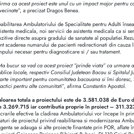
irma ca acest proiect este unul cu un impact major pentru c
vecinate
”, a precizat Dragos Benea.
abilitarea Ambulatoriului de Specialitate pentru Adulti înseam
istenta medicala, noi servicii de asistenta medicala ca si ser
zitive directe asupra gradului de sanatate al populatiei.Rezu
nt scaderea numarului de pacienti redirectionati din cauza l
mpului necesar pentru diagnosticare si / sau tratament.
Ma bucur sa vad ca acest proiect ”prinde viata” ca urmare a ef
blice locale, respectiv Consiliul Judetean Bacau si Spitalul
arte important pentru comunitatea bacauana si îmi doresc,
actici pentru alte comunitati
”, afirma Constantin Apostol.
aloarea totala a proiectului este de 3.581.038 de Euro d
e 3.269.715 iar contributia proprie în proiect – 311.32
crarile efective la cladirea Ambulatoriului vor începe în pr
aturi de proiectul privind reabilitarea si modernizarea Ambul
genta se adauga si alte proiecte finantate prin POR, aflate