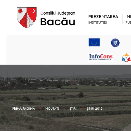
PREZENTAREA
IN
INSTITUȚIEI
PU
PRIMA PAGINĂ
NOUTĂȚI
ȘTIRI
ȘTIRI 2012