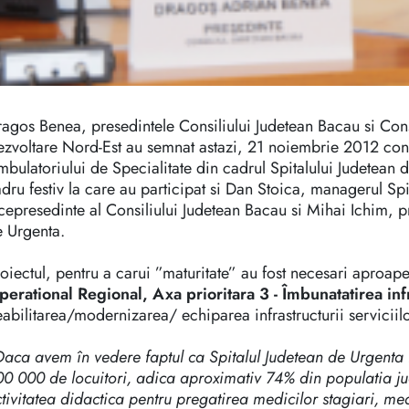
agos Benea, presedintele Consiliului Judetean Bacau si Cons
zvoltare Nord-Est au semnat astazi, 21 noiembrie 2012 contr
bulatoriului de Specialitate din cadrul Spitalului Judetean 
dru festiv la care au participat si Dan Stoica, managerul Sp
cepresedinte al Consiliului Judetean Bacau si Mihai Ichim, pr
 Urgenta.
oiectul, pentru a carui ”maturitate” au fost necesari aproape
erational Regional, Axa prioritara 3 - Îmbunatatirea inf
abilitarea/modernizarea/ echiparea infrastructurii serviciilo
Daca avem în vedere faptul ca Spitalul Judetean de Urgenta
0 000 de locuitori, adica aproximativ 74% din populatia jude
tivitatea didactica pentru pregatirea medicilor stagiari, medi