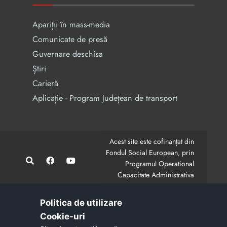
Apariții în mass-media
Comunicate de presă
Guvernare deschisa
Știri
Carieră
Aplicație - Program Județean de transport
Acest site este cofinanțat din
Fondul Social European, prin
Programul Operational
Capacitate Administrativa
2014-2020.
CodMySmis/Sipoca: 128880/652;
www.fonduri-ue.ro
,
Politica de utilizare
www.poca.ro
Cookie-uri‎
Conținutul acestui site web nu reprezintă în mod