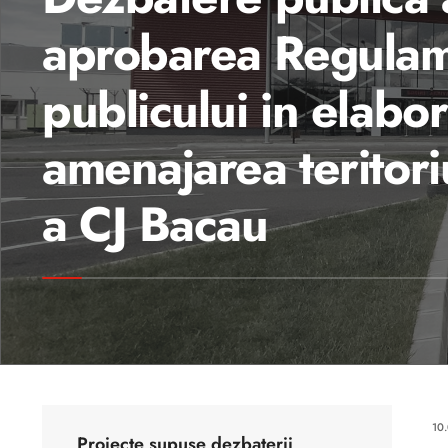
aprobarea Regulamen
publicului in elabo
amenajarea teritori
a CJ Bacau
10
Proiecte supuse dezbaterii