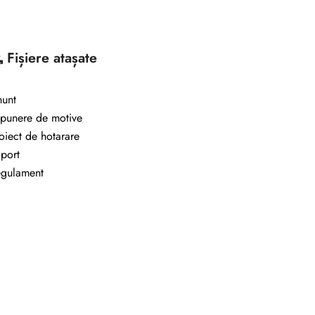
Fișiere atașate
unt
punere de motive
oiect de hotarare
port
gulament