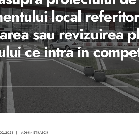
tului local referitor
rarea sau revizuirea p
ului ce intra in comp
.02.2021
|
ADMINISTRATOR