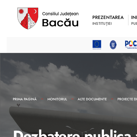
PREZENTAREA
IN
INSTITUȚIEI
PU
PRIMA PAGINĂ
MONITORUL
ALTE DOCUMENTE
PROIECTE D
Dezbatere publica 