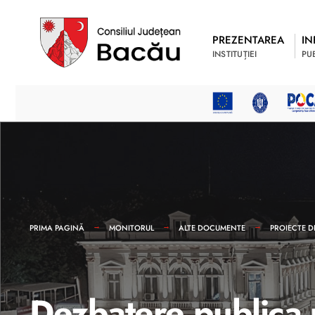
PREZENTAREA
IN
INSTITUȚIEI
PU
PRIMA PAGINĂ
MONITORUL
ALTE DOCUMENTE
PROIECTE D
Dezbatere publica p