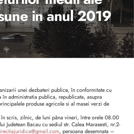
sune in anul 2019
anizarii unei dezbateri publice, în conformitate cu
 în administratia publica, republicata, asupra
principalele produse agricole si al masei verzi de
n scris, zilnic, de luni pâna vineri, între orele 08.00
ui Judetean Bacau cu sediul str. Calea Marasesti, nr.2-
irectiajuridica@gmail.com
, persoana desemnata –