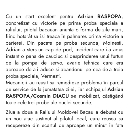
Cu un start excelent pentru
Adrian RASPOPA
,
concretizat cu victorie pe prima proba speciala a
raliului, pilotul bacauan anunta o forma de zile mari,
fiind hotarât sa îsi treaca în palmares prima victorie a
carierei. Din pacate pe proba secunda, Moinesti,
Adrian a sters un cap de pod, incident care i-a adus
instant o pana de cauciuc si desprinderea unui furtun
de la pompa de servo, avarie tehnica care era
aproape de a-i aduce si abandonul pe cea de-a treia
proba speciala, Vermesti.
Mecanicii au reusit sa remedieze problema în parcul
de service de la jumatatea zilei, iar echipajul
Adrian
RASPOPA/Cosmin DIACU
s-a mobilizat, câstigând
toate cele trei probe ale buclei secunde.
Ziua a doua a Raliului Moldovei Bacau a debutat cu
un nou atac sustinut al pilotul local, care reusea sa
recupereze din ecartul de aproape un minut în fata