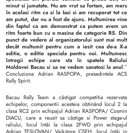
minut si jumatate. Nu am vrut sa fortam, am mers
în acelasi ritm ca si la Iasi si am recuperat tot ce
am putut, dar nu a fost de ajuns. Multumirea vine
din faptul ca am demonstrat ca putem avem un
ritm foarte bun cu o masina de categorie R5. Din
punct de vedere al organizatorului sunt mai mult
decât multumit pentru cum a iesit cea de-a X-a
editie, o editie speciala pentru noi. Multumesc
întregii echipe care sta în spatele Raliului
Moldovei Bacau si sa ne vedem sanatosi la anul
.”
Concluziona Adrian RASPOPA, presedintele ACS
Rally Spirit.
Bacau Rally Team a câstigat competitia rezervata
echipelor, componentii acesteia obtinând locul 2 la
clasa RC2 prin echipajul Adrian RASPOPA/ Cosmin
DIACU, care a reusit sa câstige si Power stage-ul
raliului, locul întâi la clasa 2FWD prin echipajul
Adrian TESLOVAN/ Vajk-Imre CSEH, locul întâi in