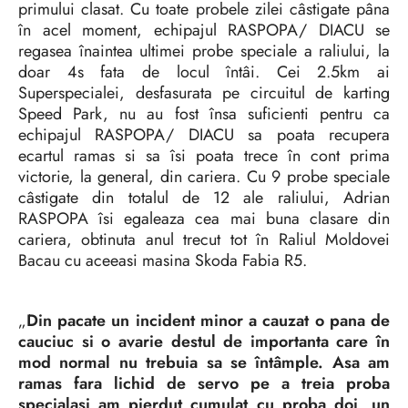
primului clasat. Cu toate probele zilei câstigate pâna
în acel moment, echipajul RASPOPA/ DIACU se
regasea înaintea ultimei probe speciale a raliului, la
doar 4s fata de locul întâi. Cei 2.5km ai
Superspecialei, desfasurata pe circuitul de karting
Speed Park, nu au fost însa suficienti pentru ca
echipajul RASPOPA/ DIACU sa poata recupera
ecartul ramas si sa îsi poata trece în cont prima
victorie, la general, din cariera. Cu 9 probe speciale
câstigate din totalul de 12 ale raliului, Adrian
RASPOPA îsi egaleaza cea mai buna clasare din
cariera, obtinuta anul trecut tot în Raliul Moldovei
Bacau cu aceeasi masina Skoda Fabia R5.
„
Din pacate un incident minor a cauzat o pana de
cauciuc si o avarie destul de importanta care în
mod normal nu trebuia sa se întâmple. Asa am
ramas fara lichid de servo pe a treia proba
specialasi am pierdut cumulat cu proba doi, un