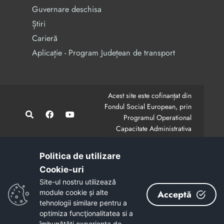
Guvernare deschisa
Știri
Carieră
Aplicație - Program Județean de transport
Acest site este cofinanțat din
Fondul Social European, prin
Programul Operational
Capacitate Administrativa
2014-2020.
CodMySmis/Sipoca: 128880/652;
www.fonduri-ue.ro
,
Politica de utilizare
www.poca.ro
Cookie-uri‎
Conținutul acestui site web nu reprezintă în mod
Site-ul nostru utilizează
obligatoriu poziția oficială a Uniunii Europene.
module cookie și alte
Acceptă
Întreaga responsabilitate asupra corectitudinii și
tehnologii similare pentru a
coerenței informațiilor prezentate revine inițiatorilor site-
optimiza funcţionalitatea si a
ului web.
îmbunătăţi experienţa de