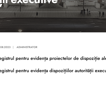
.08.2023
|
ADMINISTRATOR
egistrul pentru evidența proiectelor de dispoziție ale
egistrul pentru evidența dispozițiilor autorității exec