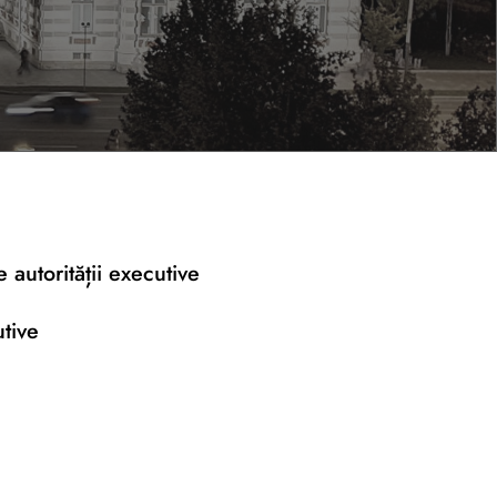
 autorității executive
utive