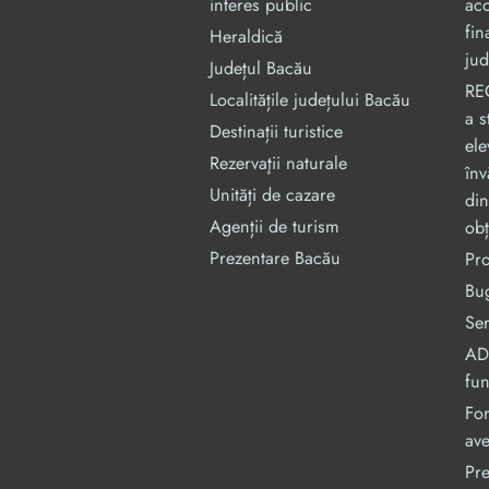
interes public
aco
fin
Heraldică
jud
Județul Bacău
RE
Localitățile județului Bacău
a s
Destinații turistice
ele
Rezervaţii naturale
înv
Unități de cazare
din
Agenții de turism
obț
Prezentare Bacău
Pr
Bug
Ser
ADI
fu
For
ave
Pre