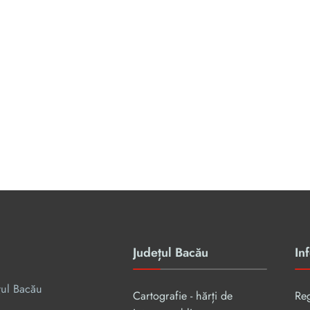
Județul Bacău
Inf
țul Bacău
Cartografie - hărți de
Re