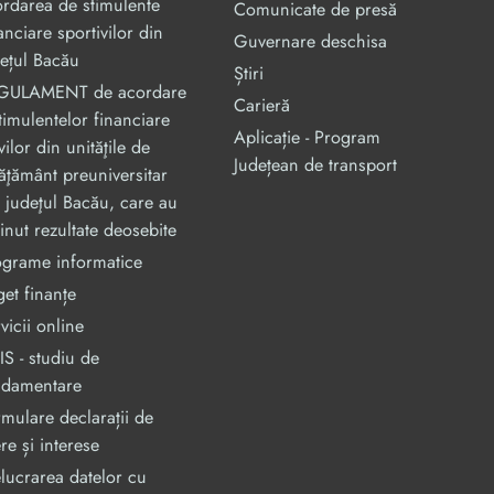
rdarea de stimulente
Comunicate de presă
anciare sportivilor din
Guvernare deschisa
ețul Bacău
Știri
GULAMENT de acordare
Carieră
timulentelor financiare
Aplicație - Program
vilor din unităţile de
Județean de transport
ăţământ preuniversitar
 judeţul Bacău, care au
inut rezultate deosebite
ograme informatice
et finanțe
vicii online
S - studiu de
ndamentare
mulare declarații de
re și interese
lucrarea datelor cu