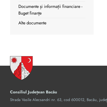
Documente și informații financiare -
Buget finanțe
Alte documente
Consiliul Județean Bacău
Strada Vasile Alecsandri nr. 63, cod 600012, Bacău, jude